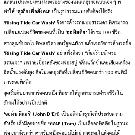
และนี่เป็นเพียงหนึ่งในตัวอย่างของโมเดลธุรกิจแบบเจ๋ง ๆ ที่
ทำให้
‘ธุรกิจเพื่อสังคม’
เป็นรูปธรรมแบบจับต้องได้จริง
‘Rising Tide Car Wash’
กิจการล้างรถแบบธรรมดา ที่สามารถ
เปลี่ยนแปลงชีวิตของคนที่เป็น
‘ออทิสติก’
ได้ร่วม 100 ชีวิต
หากคุณขับรถไปที่ฟลอริดา สหรัฐอเมริกา แล้วเจอกิจการล้างรถชื่อ
‘Rising Tide Car Wash’
อย่าเพิ่งคิดว่า
“ก็แค่ร้านล้างรถ
ธรรมดา”
เพราะเบื้องหลังของฟองสบู่ กลิ่นแว็กซ์ และเสียงเครื่อง
ฉีดน้ำแรงดันสูง คือโมเดลธุรกิจที่เปลี่ยนชีวิตคนกว่า 100 คนที่มี
ภาวะออทิสติก
จุดเริ่มต้นมาจากพ่อคนหนึ่ง ที่อยากให้ลูกสามารถดำรงชีวิตใน
สังคมได้อย่างเป็นปกติ
‘จอห์น ดีแอรี’ (John D’Eri)
เป็นอดีตนักธุรกิจที่ประสบความ
สำเร็จ เค้ามีลูกชายชื่อ
‘ทอม’ (Tom)
เป็นเด็กออทิสติก ในฐานะ
พ่อ เขากังวลว่า หากวันหนึ่งพ่อแม่ไม่อยู่ ลูกจะอยู่ในสังคมได้