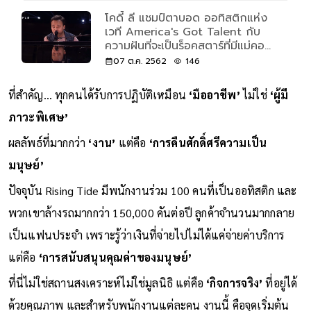
โคดี้ ลี แชมป์ตาบอด ออทิสติกแห่ง
เวที America's Got Talent กับ
ความฝันที่จะเป็นร็อคสตาร์ที่มีแม่คอย
ผลักดันให้สำเร็จ
07 ต.ค. 2562
146
ที่สำคัญ… ทุกคนได้รับการปฏิบัติเหมือน
‘มืออาชีพ’
ไม่ใช่
‘ผู้มี
ภาวะพิเศษ’
ผลลัพธ์ที่มากกว่า
‘งาน’
แต่คือ
‘การคืนศักดิ์ศรีความเป็น
มนุษย์’
ปัจจุบัน Rising Tide มีพนักงานร่วม 100 คนที่เป็นออทิสติก และ
พวกเขาล้างรถมากกว่า 150,000 คันต่อปี ลูกค้าจำนวนมากกลาย
เป็นแฟนประจำ เพราะรู้ว่าเงินที่จ่ายไปไม่ได้แค่จ่ายค่าบริการ
แต่คือ
‘การสนับสนุนคุณค่าของมนุษย์’
ที่นี่ไม่ใช่สถานสงเคราะห์ไม่ใช่มูลนิธิ แต่คือ
‘กิจการจริง’
ที่อยู่ได้
ด้วยคุณภาพ และสำหรับพนักงานแต่ละคน งานนี้ คือจุดเริ่มต้น