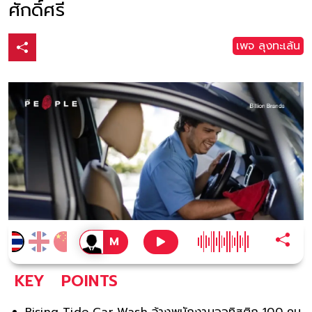
ศักดิ์ศรี
เพจ ลุงทะเล้น
KEY
POINTS
Rising Tide Car Wash จ้างพนักงานออทิสติก 100 คน