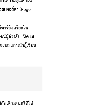
 แต่ยังมีคุณค่าใน
 วอเทอร์ส
’ (Roger
ีตาร์อัจฉริยะใน
ณ์ผู้ล่วงลับ,
นิค เม
ือเบส แกนนำผู้เขียน
ับเสียงดนตรีที่ไม่