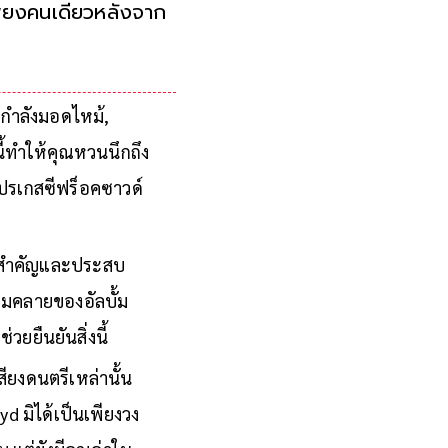
พียงคนเดียวหลังจาก
กำลังมอดไหม้,
้ทำให้คุณหวนนึกถึง
โปรเกสซีฟร็อคซาวด์
ี่สำคัญและประสบ
่อมคลายของอัลบั้ม
่วยยืนยันสิ่งนี้
เสียงดนตรีเหล่านั้น
yd มิได้เป็นเพียงวง