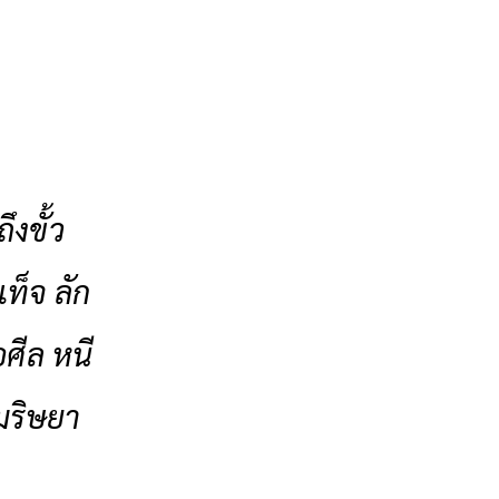
งขั้ว
ท็จ ลัก
ศีล หนี
ามริษยา