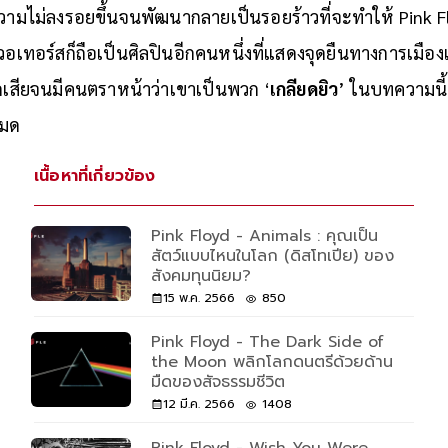
วามไม่ลงรอยขึ้นจนพัฒนากลายเป็นรอยร้าวที่จะทำให้ Pink 
อเทอร์สก็ถือเป็นศิลปินอีกคนหนึ่งที่แสดงจุดยืนทางการเมื
ัดเสียจนมีคนตราหน้าว่าเขาเป็นพวก ‘
เกลียดยิว
’ ในบทความนี้
หมด
เนื้อหาที่เกี่ยวข้อง
Pink Floyd - Animals : คุณเป็น
สัตว์แบบไหนในโลก (ดิสโทเปีย) ของ
สังคมทุนนิยม?
15 พ.ค. 2566
850
Pink Floyd - The Dark Side of
the Moon พลิกโลกดนตรีด้วยด้าน
มืดของสัจธรรมชีวิต
12 มี.ค. 2566
1408
Pink Floyd - Wish You Were