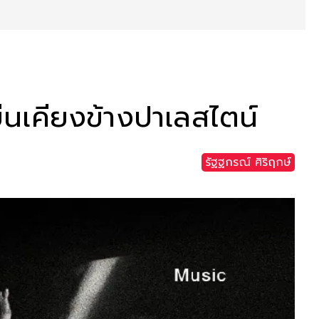
ืนเคียงข้างปาเลสไตน์
รัฐฐกรณ์ ศิริฤกษ์