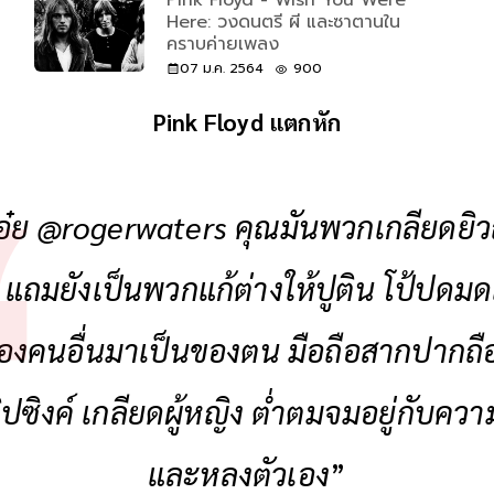
Here: วงดนตรี ผี และซาตานใน
คราบค่ายเพลง
07 ม.ค. 2564
900
Pink Floyd แตกหัก
เอ๋ย @rogerwaters คุณมันพวกเกลียดยิวถึ
 แถมยังเป็นพวกแก้ต่างให้ปูติน โป้ปดมดเ
งคนอื่นมาเป็นของตน มือถือสากปากถือ
ิปซิงค์ เกลียดผู้หญิง ต่ำตมจมอยู่กับคว
และหลงตัวเอง
”