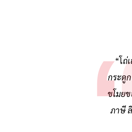
“โ
ถ่
กระดูก
ขโมยขอ
ภาษี ล