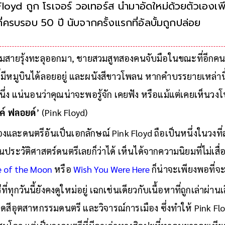
Floyd ถูก โรเจอร์ วอเทอร์ส นำมาอัดใหม่ด้วยตัวเองเ
ที่ครบรอบ 50 ปี นับจากครั้งแรกที่อัลบั้มถูกปล่อย
อมสายรุ้งทะลุออกมา, ชายสวมสูทสองคนจับมือในขณะที่อีกคน
มีหมูบินได้ลอยอยู่ และผนังสีขาวโพลน หากคำบรรยายเหล่านี
ึ่ง แน่นอนว่าคุณน่าจะพอรู้จัก เคยฟัง หรือแม้แต่เคยเห็นวง
งค์ ฟลอยด์
’ (Pink Floyd)
และดนตรีอันเป็นเอกลักษณ์ Pink Floyd ถือเป็นหนึ่งในวงท
นประวัติศาสตร์ดนตรีเลยก็ว่าได้ เห็นได้จากความนิยมที่ไม่เสื
e of the Moon
หรือ
Wish You Were Here
ก็น่าจะเพียงพอที่จะช
ทุกวันนี้ยังคงดูใหม่อยู่ เฉกเช่นเดียวกับเนื้อหาที่ถูกเล่าผ่าน
ียดสีอุตสาหกรรมดนตรี และวิจารณ์การเมือง ซึ่งทำให้ Pink Flo