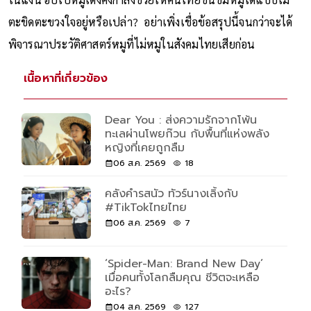
ตะขิดตะขวงใจอยู่หรือเปล่า? อย่าเพิ่งเชื่อข้อสรุปนี้จนกว่าจะได้
พิจารณาประวัติศาสตร์หมูที่ไม่หมูในสังคมไทยเสียก่อน
เนื้อหาที่เกี่ยวข้อง
Dear You : ส่งความรักจากโพ้น
ทะเลผ่านโพยก๊วน กับพื้นที่แห่งพลัง
หญิงที่เคยถูกลืม
06 ส.ค. 2569
18
คลังคำรสนัว ทัวร์นางเลิ้งกับ
#TikTokไทยไทย
06 ส.ค. 2569
7
‘Spider-Man: Brand New Day’
เมื่อคนทั้งโลกลืมคุณ ชีวิตจะเหลือ
อะไร?
04 ส.ค. 2569
127