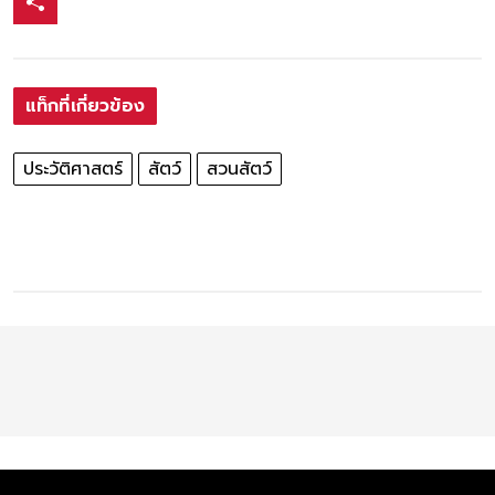
แท็กที่เกี่ยวข้อง
ประวัติศาสตร์
สัตว์
สวนสัตว์