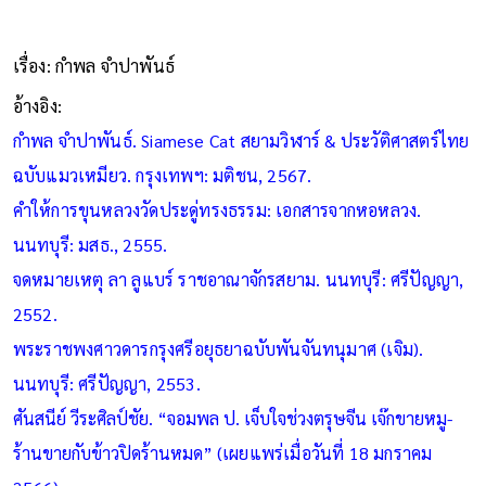
เรื่อง: กำพล จำปาพันธ์
อ้างอิง:
กำพล จำปาพันธ์. Siamese Cat สยามวิฬาร์ & ประวัติศาสตร์ไทย
ฉบับแมวเหมียว. กรุงเทพฯ: มติชน, 2567.
คำให้การขุนหลวงวัดประดู่ทรงธรรม: เอกสารจากหอหลวง.
นนทบุรี: มสธ., 2555.
จดหมายเหตุ ลา ลูแบร์ ราชอาณาจักรสยาม. นนทบุรี: ศรีปัญญา,
2552.
พระราชพงศาวดารกรุงศรีอยุธยาฉบับพันจันทนุมาศ (เจิม).
นนทบุรี: ศรีปัญญา, 2553.
ศันสนีย์ วีระศิลป์ชัย. “จอมพล ป. เจ็บใจช่วงตรุษจีน เจ๊กขายหมู-
ร้านขายกับข้าวปิดร้านหมด”
(เผยแพร่เมื่อวันที่ 18 มกราคม