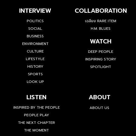
INTERVIEW
COLLABORATION
POLITICS
เฉลียง RARE ITEM
SOCIAL
H.M. BLUES
BUSINESS
WATCH
ENVIRONMENT
CULTURE
DEEP PEOPLE
LIFESTYLE
INSPIRING STORY
HISTORY
SPOTLIGHT
SPORTS
LOOK UP
LISTEN
ABOUT
INSPIRED BY THE PEOPLE
ABOUT US
PEOPLE PLAY
THE NEXT CHAPTER
THE MOMENT