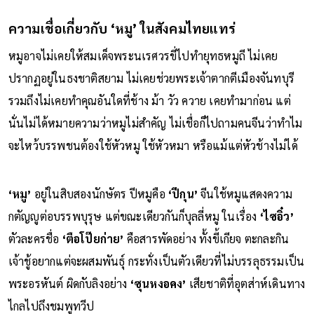
ความเชื่อเกี่ยวกับ ‘หมู’ ในสังคมไทยแทร่
หมูอาจไม่เคยให้สมเด็จพระนเรศวรขี่ไปทำยุทธหมูถี ไม่เคย
ปรากฏอยู่ในธงชาติสยาม ไม่เคยช่วยพระเจ้าตากตีเมืองจันทบุรี
รวมถึงไม่เคยทำคุณอันใดที่ช้าง ม้า วัว ควาย เคยทำมาก่อน แต่
นั่นไม่ได้หมายความว่าหมูไม่สำคัญ ไม่เชื่อก็ไปถามคนจีนว่าทำไม
จะไหว้บรรพชนต้องใช้หัวหมู ใช้หัวหมา หรือแม้แต่หัวช้างไม่ได้
‘หมู’
อยู่ในสิบสองนักษัตร ปีหมูคือ
‘ปีกุน’
จีนใช้หมูแสดงความ
กตัญญูต่อบรรพบุรุษ แต่ขณะเดียวกันก็บุลลี่หมู ในเรื่อง
‘ไซอิ๋ว’
ตัวละครชื่อ
‘ตือโป๊ยก่าย’
คือสารพัดอย่าง ทั้งขี้เกียจ ตะกละกิน
เจ้าชู้อยากแต่จะผสมพันธุ์ กระทั่งเป็นตัวเดียวที่ไม่บรรลุธรรมเป็น
พระอรหันต์ ผิดกับลิงอย่าง
‘ซุนหงอคง’
เสียชาติที่อุตส่าห์เดินทาง
ไกลไปถึงชมพูทวีป