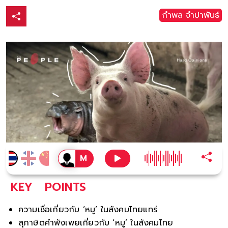
กำพล จำปาพันธ์
KEY
POINTS
ความเชื่อเกี่ยวกับ ‘หมู’ ในสังคมไทยแทร่
สุภาษิตคำพังเพยเกี่ยวกับ ‘หมู’ ในสังคมไทย