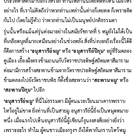
ประวัติศาสตร์มาบอกไว้หรอก ท่านเหล่านั้นเคยตดที่ไหน เมื่อไหร่
อย่างไร ที่เราไม่คิดถึงว่าพวกท่านเหล่านั้นต่างก็เคยตด ก็เพราะคิด
กันไป (โดยไม่รู้ตัว) ว่าพวกท่านไม่เป็นมนุษย์ปกติธรรมดา
รุ่นนั้นหรือแม้แต่รุ่นต่อมาอย่างในสมัยรัชกาลที่ 5 หมูยังไม่ได้เป็น
ที่เกลียดบุลลี่มากเหมือนอย่างในช่วงหลัง สิ่งที่บ่งบอกถึงเรื่องนี้ได้ดี
ก็คือการสร้าง
‘อนุสาวรีย์หมู’
หรือ
‘อนุสาวรีย์ปีกุน’
อยู่ที่ริมคลอง
คูเมือง เยื้องฝั่งตรงข้ามถนนกับวัดราชประดิษฐ์สถิตมหาสีมาราม
ต่อมามีการสร้างสะพานข้ามจากวัดราชประดิษฐ์สถิตมหาสีมาราม
ข้ามคลองไปยังวัดราชบพิธ ก็ตั้งชื่อสะพานว่า
‘สะพานหมู’
หรือ
‘สะพานปีกุน’
ไปอีก
‘อนุสาวรีย์หมู’
ที่นี่ไม่ธรรมดา มีผู้คนแวะเวียนมาเคารพกราบ
ไหว้อยู่ไม่ขาด ยิ่งท่านที่เป็นสายมู อนุสาวรีย์นี้ยิ่งเป็นหมุดหมาย
หนึ่ง เมื่อแรกไปเห็นอนุสาวรีย์นี้ผู้เขียนก็งุนงงสงสัยอย่างยิ่งว่า
เพราะอะไร ทำไม ผู้คนชาวเมืองกรุงฯ ถึงได้พากันกราบไหว้หมู