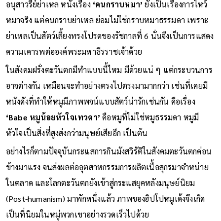
อนุสาวรีย์ย่าเหล หนังเรื่อง
‘คนกราบหมา’
ยังเป็นเรื่องการไหว้
หมาจริง แต่คนกราบย่าเหล ย่อมไม่ใช่กราบหมาธรรมดา เพราะ
ย่าเหลเป็นสัตว์เลี้ยงทรงโปรดของรัชกาลที่ 6 นั่นจึงเป็นการแสดง
ความเคารพต่อองค์พระมหาธีรราชเจ้าด้วย
ในสังคมฝรั่งตะวันตกมีทำแบบนี้ไหม มีด้วยแน่ ๆ แต่กระบวนการ
อาจต่างกัน เหมือนจะทำอย่างตรงไปตรงมามากกว่า เช่นที่เคยมี
หนังดังที่ทำให้หมูมีภาพพจน์แบบสัตว์น่ารักเช่นกัน คือเรื่อง
‘Babe หมูน้อยหัวใจเทวดา’
คือหมูที่ไม่ใช่หมูธรรมดา หมูมี
หัวใจเป็นสิ่งที่สูงส่งกว่ามนุษย์เสียอีก เป็นต้น
อย่างไรก็ตามปัจจุบันกระแสการกินมังสวิรัติในสังคมตะวันตกค่อน
ข้างมาแรง จนส่งผลต่ออุตสาหกรรมการผลิตเนื้อสุกรมาจำหน่าย
ในตลาด และโลกตะวันตกยังเข้าสู่กระแสยุคหลังมนุษย์นิยม
(Post-humanism) มาพักหนึ่งแล้ว ภาพของฮิปโปหมูเด้งจึงเกิด
เป็นที่นิยมในหมู่พวกเขาอย่างรวดเร็วไปด้วย