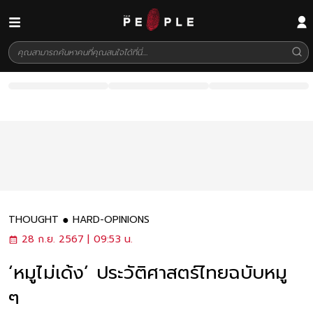
THOUGHT
HARD-OPINIONS
28 ก.ย. 2567 | 09:53 น.
‘หมูไม่เด้ง’ ประวัติศาสตร์ไทยฉบับหมู
ๆ