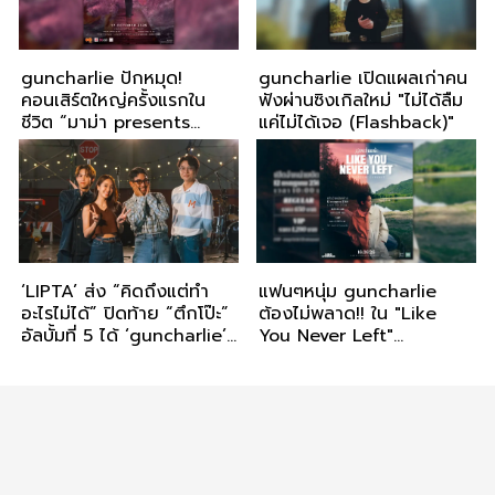
guncharlie ปักหมุด!
guncharlie เปิดแผลเก่าคน
คอนเสิร์ตใหญ่ครั้งแรกใน
ฟังผ่านซิงเกิลใหม่ "ไม่ได้ลืม
ชีวิต “มาม่า presents
แค่ไม่ได้เจอ (Flashback)"
guncharlie OCTOBER
THEORY CONCERT” 17
ตุลาคมนี้ ณ Centerpoint
‘LIPTA’ ส่ง “คิดถึงแต่ทำ
แฟนๆหนุ่ม guncharlie
อะไรไม่ได้” ปิดท้าย “ตึกโป๊ะ”
ต้องไม่พลาด!! ใน "Like
อัลบั้มที่ 5 ได้ ‘guncharlie’
You Never Left"
และ ‘Saran’ ร่วมฟีท และ
guncharlie First Full
“มายด์ 4EVE” รับนางเอก
Album Concert เจอกัน 16
MV ครั้งแรก!!
สิงหานี้!!