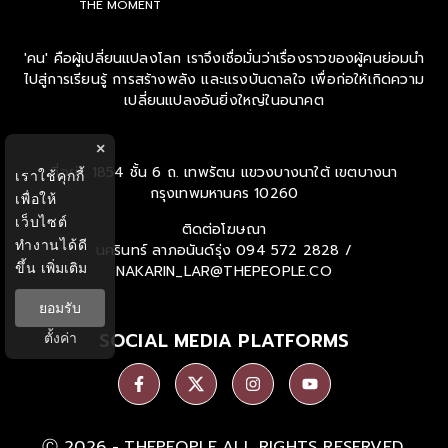
THE MOMENT
'คน' คือผู้เปลี่ยนแปลงโลก เราจึงเชื่อมั่นว่าเรื่องราวของผู้คนย่อมนำ
ไปสู่การเรียนรู้ การสร้างพลัง และแรงบันดาลใจ เพื่อก่อให้เกิดความ
เปลี่ยนแปลงอันยิ่งใหญ่ในอนาคต
×
ที่อยู่ : 1854 ชั้น 6 ถ. เทพรัตน แขวงบางนาใต้ เขตบางนา
เราใช้คุกกี้
กรุงเทพมหานคร 10260
เพื่อให้
เว็บไซต์
ติดต่อโฆษณา
ทำงานได้ดี
นครินทร์ ลาภอนันด์รุ่ง
094 572 2828 /
ขึ้น
เพิ่มเติม
NAKARIN_LAR@THEPEOPLE.CO
ยอมรับ
SOCIAL MEDIA PLATFORMS
ตั้งค่า
Ⓒ 2026 -
THEPEOPLE
ALL RIGHTS RESERVED.