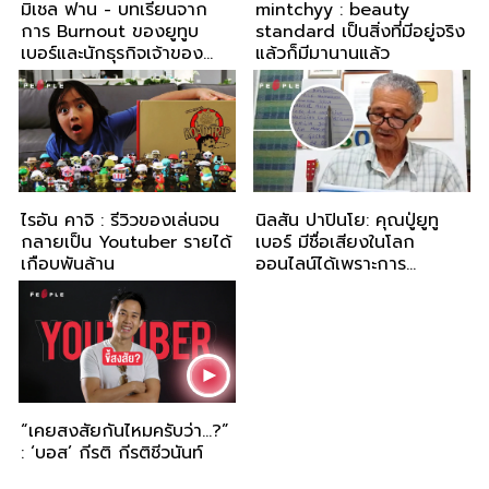
มิเชล ฟาน - บทเรียนจาก
mintchyy : beauty
การ Burnout ของยูทูบ
standard เป็นสิ่งที่มีอยู่จริง
เบอร์และนักธุรกิจเจ้าของ
แล้วก็มีมานานแล้ว
แบรนด์มูลค่าร้อยล้านเหรียญ
สหรัฐ
ไรอัน คาจิ : รีวิวของเล่นจน
นิลสัน ปาปินโย: คุณปู่ยูทู
กลายเป็น Youtuber รายได้
เบอร์ มีชื่อเสียงในโลก
เกือบพันล้าน
ออนไลน์ได้เพราะการ
“ขอบคุณ”
“เคยสงสัยกันไหมครับว่า…?”
: ‘บอส’ กีรติ กีรติชีวนันท์