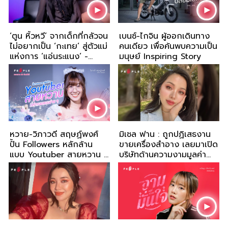
‘ตูน หิ้วหวี’ จากเด็กที่กลัวจน
เบนซ์-ไกจิน ผู้ออกเดินทาง
ไม่อยากเป็น ‘กะเทย’ สู่ตัวแม่
คนเดียว เพื่อค้นพบความเป็น
แห่งการ ‘แอ่นระแนง’ -
มนุษย์ Inspiring Story
Deep People
หวาย-วิภาวดี สฤษฏ์พงศ์
มิเชล ฟาน : ถูกปฏิเสธงาน
ปั้น Followers หลักล้าน
ขายเครื่องสำอาง เลยมาเปิด
แบบ Youtuber สายหวาน ที่
บริษัทด้านความงามมูลค่า
ทำขนมแบบง่าย ๆ
หลายร้อยล้านเหรียญ
สหรัฐฯ