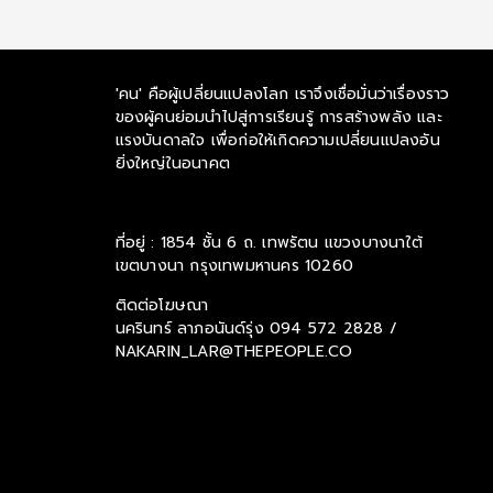
'คน' คือผู้เปลี่ยนแปลงโลก เราจึงเชื่อมั่นว่าเรื่องราว
ของผู้คนย่อมนำไปสู่การเรียนรู้ การสร้างพลัง และ
แรงบันดาลใจ เพื่อก่อให้เกิดความเปลี่ยนแปลงอัน
ยิ่งใหญ่ในอนาคต
ที่อยู่ : 1854 ชั้น 6 ถ. เทพรัตน แขวงบางนาใต้
เขตบางนา กรุงเทพมหานคร 10260
ติดต่อโฆษณา
นครินทร์ ลาภอนันด์รุ่ง
094 572 2828 /
NAKARIN_LAR@THEPEOPLE.CO