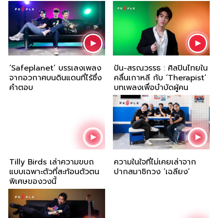
พลิกขั้ว
‘Safeplanet’ บรรเลงเพลง
ปัน-สรณวรรธ : ศิลปินไทยใน
จากอวกาศบนดินแดนที่ไร้ซึ่ง
คลื่นเกาหลี กับ ‘Therapist’
คำตอบ
บทเพลงเพื่อบำบัดผู้คน
Tilly Birds เล่าความขบถ
ความในใจที่ไม่เคยเล่าจาก
แบบเฉพาะตัวที่สะท้อนตัวตน
ปากสมาชิกวง ‘เฉลียง’
พิเศษของวงนี้