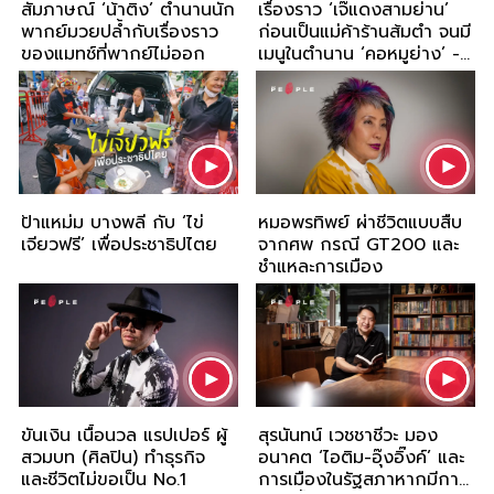
สัมภาษณ์ ‘น้าติง’ ตำนานนัก
เรื่องราว ‘เจ๊แดงสามย่าน’
พากย์มวยปล้ำกับเรื่องราว
ก่อนเป็นแม่ค้าร้านส้มตำ จนมี
ของแมทช์ที่พากย์ไม่ออก
เมนูในตำนาน ‘คอหมูย่าง’ -
Inspiring Story
ป้าแหม่ม บางพลี กับ ‘ไข่
หมอพรทิพย์ ผ่าชีวิตแบบสืบ
เจียวฟรี’ เพื่อประชาธิปไตย
จากศพ กรณี GT200 และ
ชำแหละการเมือง
ขันเงิน เนื้อนวล แรปเปอร์ ผู้
สุรนันทน์ เวชชาชีวะ มอง
สวมบท (ศิลปิน) ทำธุรกิจ
อนาคต ‘ไอติม-อุ๊งอิ๊งค์’ และ
และชีวิตไม่ขอเป็น No.1
การเมืองในรัฐสภาหากมีการ