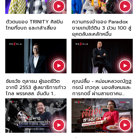
ตัวตนของ TRINITY ศิลปิน
ความทรงจำของ Paradox
ไทยที่ขบถ และกล้าเสี่ยง
ขายเทปใต้ดิน 3 ม้วน 100 สู่
ยุคตลับละหลักหมื่น
ชัยธวัช ตุลาธน ผู้รอดชีวิต
คุณปลื้ม - หม่อมหลวงณัฏฐ
จากปี 2553 สู่เลขาธิการก้าว
กรณ์ เทวกุล: มองสังคมและ
ไกล พรรคสส. อันดับ 1
การกดขี่ ผ่านสายตาคน
แต่(ยัง)ไม่ได้เป็นรัฐบาล
ขวางโลก