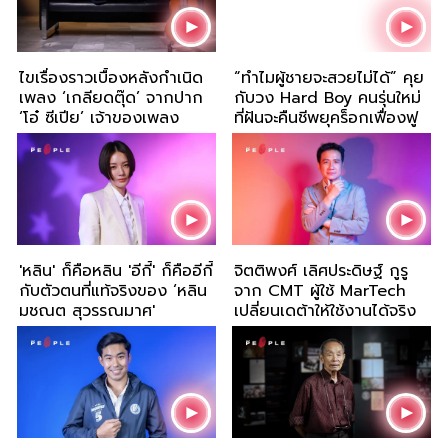
ไขเรื่องราวเบื้องหลังกำเนิด
“ทำไมผู้ชายจะสวยไม่ได้” คุย
เพลง ‘เกลียดตุ๊ด’ จากปาก
กับวง Hard Boy คนรุ่นใหม่
‘โอ๋ ซีเปีย’ เจ้าของเพลง
ที่ฝันจะคืนชีพยุคร็อกเฟื่องฟู
'หลิน' ก็คือหลิน 'อีกี้' ก็คืออีกี้
จิตติพงศ์ เลิศประดิษฐ์ กูรู
กับตัวตนที่แท้จริงของ ‘หลิน
จาก CMT ผู้ใช้ MarTech
มชณต สุวรรณมาศ'
เปลี่ยนเดต้าให้ใช้งานได้จริง