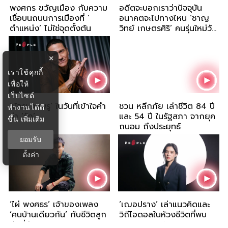
พงศกร ขวัญเมือง กับความ
อดีตจะบอกเราว่าปัจจุบัน
เชื่อบนถนนการเมืองที่ ‘
อนาคตจะไปทางไหน ‘ชาญ
ตำแหน่ง’ ไม่ใช่จุดตั้งต้น
วิทย์ เกษตรศิริ’ คนรุ่นใหม่วัย
82 ปี
×
เราใช้คุกกี้
เพื่อให้
เว็บไซต์
‘น้อย วงพรู’ ในวันที่เข้าใจคำ
ชวน หลีกภัย เล่าชีวิต 84 ปี
ทำงานได้ดี
ว่า ‘รัก’
และ 54 ปี ในรัฐสภา จากยุค
ขึ้น
เพิ่มเติม
ถนอม ถึงประยุทธ์
ยอมรับ
ตั้งค่า
‘ไผ่ พงศธร’ เจ้าของเพลง
‘เฌอปราง’ เล่าแนวคิดและ
‘คนบ้านเดียวกัน’ กับชีวิตลูก
วิถีไอดอลในห้วงชีวิตที่พบ
ทุ่งที่ลู่ไปตามสายลม
‘ผมหงอก’ แล้ว