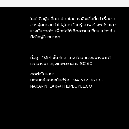
'คน' คือผู้เปลี่ยนแปลงโลก เราจึงเชื่อมั่นว่าเรื่องราว
ของผู้คนย่อมนำไปสู่การเรียนรู้ การสร้างพลัง และ
แรงบันดาลใจ เพื่อก่อให้เกิดความเปลี่ยนแปลงอัน
ยิ่งใหญ่ในอนาคต
ที่อยู่ : 1854 ชั้น 6 ถ. เทพรัตน แขวงบางนาใต้
เขตบางนา กรุงเทพมหานคร 10260
ติดต่อโฆษณา
นครินทร์ ลาภอนันด์รุ่ง
094 572 2828 /
NAKARIN_LAR@THEPEOPLE.CO