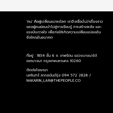
'คน' คือผู้เปลี่ยนแปลงโลก เราจึงเชื่อมั่นว่าเรื่องราว
ของผู้คนย่อมนำไปสู่การเรียนรู้ การสร้างพลัง และ
แรงบันดาลใจ เพื่อก่อให้เกิดความเปลี่ยนแปลงอัน
ยิ่งใหญ่ในอนาคต
ที่อยู่ : 1854 ชั้น 6 ถ. เทพรัตน แขวงบางนาใต้
เขตบางนา กรุงเทพมหานคร 10260
ติดต่อโฆษณา
นครินทร์ ลาภอนันด์รุ่ง
094 572 2828 /
NAKARIN_LAR@THEPEOPLE.CO