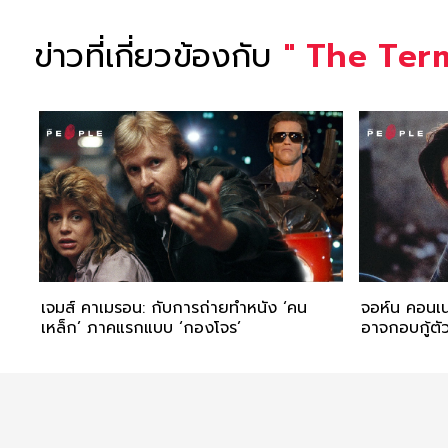
ข่าวที่เกี่ยวข้องกับ
"
The Ter
เจมส์ คาเมรอน: กับการถ่ายทำหนัง ‘คน
จอห์น คอนเนอ
เหล็ก’ ภาคแรกแบบ ‘กองโจร’
อาจกอบกู้ตั