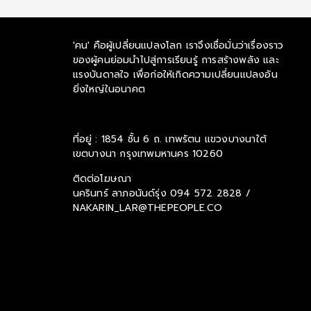
'คน' คือผู้เปลี่ยนแปลงโลก เราจึงเชื่อมั่นว่าเรื่องราว
ของผู้คนย่อมนำไปสู่การเรียนรู้ การสร้างพลัง และ
แรงบันดาลใจ เพื่อก่อให้เกิดความเปลี่ยนแปลงอัน
ยิ่งใหญ่ในอนาคต
ที่อยู่ : 1854 ชั้น 6 ถ. เทพรัตน แขวงบางนาใต้
เขตบางนา กรุงเทพมหานคร 10260
ติดต่อโฆษณา
นครินทร์ ลาภอนันด์รุ่ง
094 572 2828 /
NAKARIN_LAR@THEPEOPLE.CO