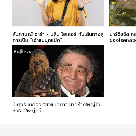
สัมภาษณ์ ซาร่า - นลิน โฮเลอร์ กับเส้นทางสู่
นาร์ซิสซัส 
การเป็น “เจ้าแม่มุกแป้ก”
ของโรคหลงต
ปีเตอร์ เมย์ฮิว “ชิวแบคกา” ชายร่างใหญ่กับ
หัวใจที่ใหญ่กว่า