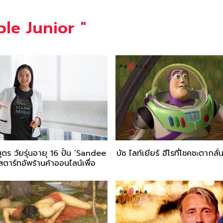
le Junior
"
ุตร วัยรุ่นอายุ 16 ปั้น ‘Sandee
บัซ ไลท์เยียร์ ฮีโรที่โชคชะตากลั
ตาร์ทอัพร้านค้าออนไลน์เพื่อ