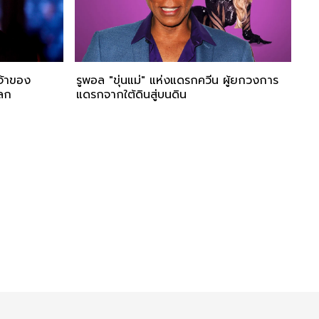
เจ้าของ
รูพอล "ขุ่นแม่" แห่งแดรกควีน ผู้ยกวงการ
โลก
แดรกจากใต้ดินสู่บนดิน