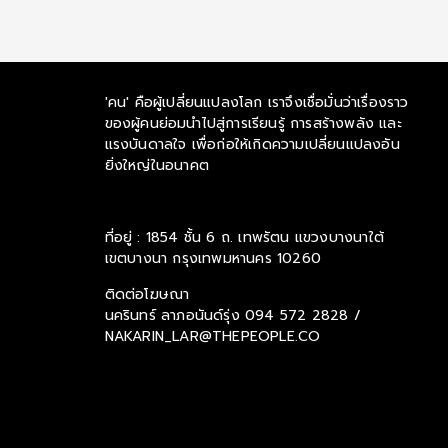
'คน' คือผู้เปลี่ยนแปลงโลก เราจึงเชื่อมั่นว่าเรื่องราว
ของผู้คนย่อมนำไปสู่การเรียนรู้ การสร้างพลัง และ
แรงบันดาลใจ เพื่อก่อให้เกิดความเปลี่ยนแปลงอัน
ยิ่งใหญ่ในอนาคต
ที่อยู่ : 1854 ชั้น 6 ถ. เทพรัตน แขวงบางนาใต้
เขตบางนา กรุงเทพมหานคร 10260
ติดต่อโฆษณา
นครินทร์ ลาภอนันด์รุ่ง
094 572 2828 /
NAKARIN_LAR@THEPEOPLE.CO