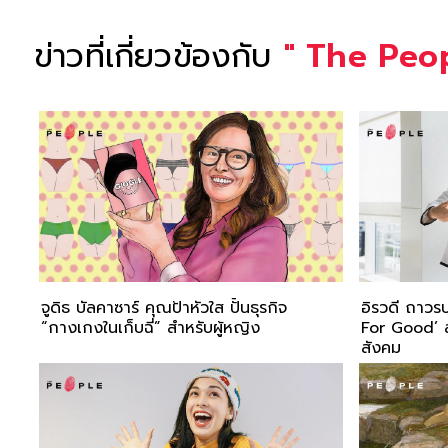
ข่าวที่เกี่ยวข้องกับ
"
The Peop
จูดิธ บัลคาซาร์ คุณป้าหัวใส ปั้นธุรกิจ
อิรวดี ถาวรบ
“กางเกงในเก็บฉี่” สำหรับผู้หญิง
For Good’ ส
สังคม