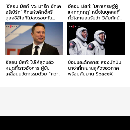
‘อีลอน มัสก์ VS มาร์ก ซักเค
อีลอน มัสก์: ‘มหาเศรษฐีผู้
อร์เบิร์ก’ ศึกแห่งศักดิ์ศรี
แหกทุกกฎ’ หนึ่งในบุคคลที่
สองซีอีโอที่ไม่ลงรอยกัน
ทั่วโลกยอมรับว่า วิสัยทัศน์
ตั้งแต่ 7 ปีก่อน
กว้างไกลที่สุด กับจุดกำเนิด
SpaceX อารยธรรมท่อง
อวกาศ
อีลอน มัสก์: ไปให้สุดแล้ว
บ็อบและดักลาส: สองนักบิน
หยุดที่ดาวอังคาร ผู้ขับ
นาซ่าที่ทะยานสู่ห้วงอวกาศ
เคลื่อนนวัตกรรมด้วย “ความ
พร้อมกับยาน SpaceX
บ้า”