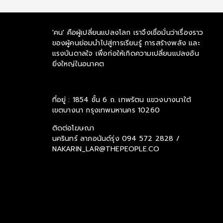
'คน' คือผู้เปลี่ยนแปลงโลก เราจึงเชื่อมั่นว่าเรื่องราว
ของผู้คนย่อมนำไปสู่การเรียนรู้ การสร้างพลัง และ
แรงบันดาลใจ เพื่อก่อให้เกิดความเปลี่ยนแปลงอัน
ยิ่งใหญ่ในอนาคต
ที่อยู่ : 1854 ชั้น 6 ถ. เทพรัตน แขวงบางนาใต้
เขตบางนา กรุงเทพมหานคร 10260
ติดต่อโฆษณา
นครินทร์ ลาภอนันด์รุ่ง
094 572 2828 /
NAKARIN_LAR@THEPEOPLE.CO