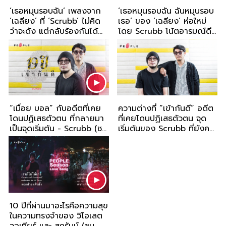
‘เธอหมุนรอบฉัน’ เพลงจาก
‘เธอหมุนรอบฉัน ฉันหมุนรอบ
‘เฉลียง’ ที่ ‘Scrubb’ ไม่คิด
เธอ’ ของ ‘เฉลียง’ ห่อใหม่
ว่าจะดัง แต่กลับร้องกันได้
โดย Scrubb โน้ตอารมณ์ดีที่
ทุกคน
เข้าถึงทุกคน
“เมื่อย บอล” กับอดีตที่เคย
ความต่างที่ “เข้ากันดี” อดีต
โดนปฏิเสธตัวตน ที่กลายมา
ที่เคยโดนปฏิเสธตัวตน จุด
เป็นจุดเริ่มต้น - Scrubb (ชม
เริ่มต้นของ Scrubb ที่ยังคง
คลิป)
"คู่กัน" เสมอ
10 ปีที่ผ่านมาอะไรคือความสุข
ในความทรงจำของ วิโอเลต