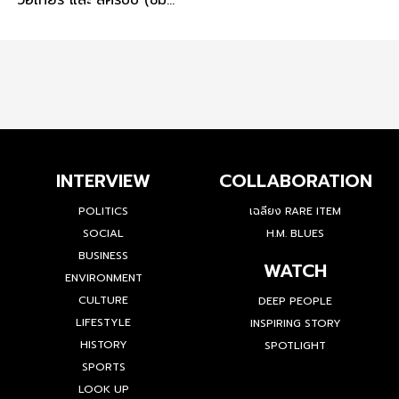
วอเทียร์ และ สครับบ์ (ชม
คลิป)
INTERVIEW
COLLABORATION
POLITICS
เฉลียง RARE ITEM
SOCIAL
H.M. BLUES
BUSINESS
WATCH
ENVIRONMENT
CULTURE
DEEP PEOPLE
LIFESTYLE
INSPIRING STORY
HISTORY
SPOTLIGHT
SPORTS
LOOK UP