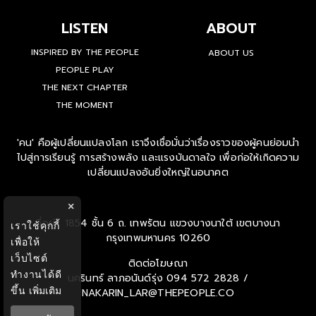
LISTEN
ABOUT
INSPIRED BY THE PEOPLE
ABOUT US
PEOPLE PLAY
THE NEXT CHAPTER
THE MOMENT
'คน' คือผู้เปลี่ยนแปลงโลก เราจึงเชื่อมั่นว่าเรื่องราวของผู้คนย่อมนำ
ไปสู่การเรียนรู้ การสร้างพลัง และแรงบันดาลใจ เพื่อก่อให้เกิดความ
เปลี่ยนแปลงอันยิ่งใหญ่ในอนาคต
×
ที่อยู่ : 1854 ชั้น 6 ถ. เทพรัตน แขวงบางนาใต้ เขตบางนา
เราใช้คุกกี้
กรุงเทพมหานคร 10260
เพื่อให้
เว็บไซต์
ติดต่อโฆษณา
ทำงานได้ดี
นครินทร์ ลาภอนันด์รุ่ง
094 572 2828 /
ขึ้น
เพิ่มเติม
NAKARIN_LAR@THEPEOPLE.CO