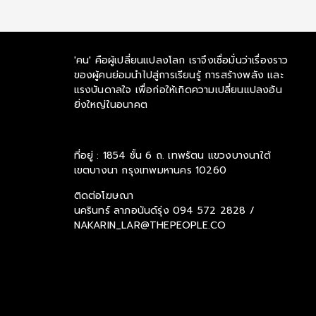
'คน' คือผู้เปลี่ยนแปลงโลก เราจึงเชื่อมั่นว่าเรื่องราว
ของผู้คนย่อมนำไปสู่การเรียนรู้ การสร้างพลัง และ
แรงบันดาลใจ เพื่อก่อให้เกิดความเปลี่ยนแปลงอัน
ยิ่งใหญ่ในอนาคต
ที่อยู่ : 1854 ชั้น 6 ถ. เทพรัตน แขวงบางนาใต้
เขตบางนา กรุงเทพมหานคร 10260
ติดต่อโฆษณา
นครินทร์ ลาภอนันด์รุ่ง
094 572 2828 /
NAKARIN_LAR@THEPEOPLE.CO