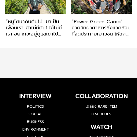
“หนูโตมากับต้นไม้ เขาเป็น
“Power Green Camp”
เพื่อนเรา ถ้าไม่มีต้นไม้ก็ไม่มี
ค่ายวิทยาศาสตร์สิ่งแวดล้อม
เรา อยากจะอยู่ดูแลเขาไป
ที่จุดประกายเยาวชน ให้ลุก
เรื่อย ๆ” พณณกร ออมสิน
ขึ้นมาเริ่มเพื่อโลก
INTERVIEW
COLLABORATION
POLITICS
เฉลียง RARE ITEM
SOCIAL
H.M. BLUES
BUSINESS
WATCH
ENVIRONMENT