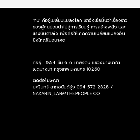
'คน' คือผู้เปลี่ยนแปลงโลก เราจึงเชื่อมั่นว่าเรื่องราว
ของผู้คนย่อมนำไปสู่การเรียนรู้ การสร้างพลัง และ
แรงบันดาลใจ เพื่อก่อให้เกิดความเปลี่ยนแปลงอัน
ยิ่งใหญ่ในอนาคต
ที่อยู่ : 1854 ชั้น 6 ถ. เทพรัตน แขวงบางนาใต้
เขตบางนา กรุงเทพมหานคร 10260
ติดต่อโฆษณา
นครินทร์ ลาภอนันด์รุ่ง
094 572 2828 /
NAKARIN_LAR@THEPEOPLE.CO