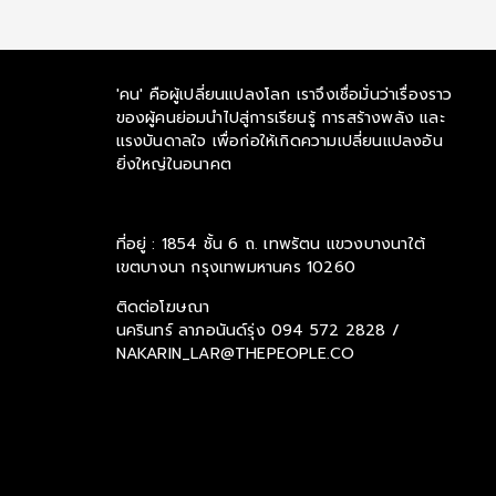
'คน' คือผู้เปลี่ยนแปลงโลก เราจึงเชื่อมั่นว่าเรื่องราว
ของผู้คนย่อมนำไปสู่การเรียนรู้ การสร้างพลัง และ
แรงบันดาลใจ เพื่อก่อให้เกิดความเปลี่ยนแปลงอัน
ยิ่งใหญ่ในอนาคต
ที่อยู่ : 1854 ชั้น 6 ถ. เทพรัตน แขวงบางนาใต้
เขตบางนา กรุงเทพมหานคร 10260
ติดต่อโฆษณา
นครินทร์ ลาภอนันด์รุ่ง
094 572 2828 /
NAKARIN_LAR@THEPEOPLE.CO