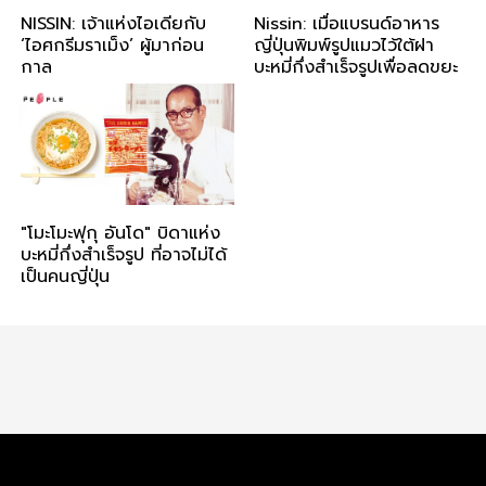
NISSIN: เจ้าแห่งไอเดียกับ
Nissin: เมื่อแบรนด์อาหาร
‘ไอศกรีมราเม็ง’ ผู้มาก่อน
ญี่ปุ่นพิมพ์รูปแมวไว้ใต้ฝา
กาล
บะหมี่กึ่งสำเร็จรูปเพื่อลดขยะ
"โมะโมะฟุกุ อันโด" บิดาแห่ง
บะหมี่กึ่งสำเร็จรูป ที่อาจไม่ได้
เป็นคนญี่ปุ่น