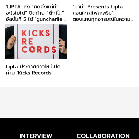
‘LIPTA’ ส่ง “คิดถึงแต่ทำ
"มาม่า Presents Lipta
อะไรไม่ได้” ปิดท้าย “ตึกโป๊ะ”
คอนใหญ่ไฟกะพริบ"
อัลบั้มที่ 5 ได้ ‘guncharlie’
ตอบแทนทุกอารมณ์ในความ
และ ‘Saran’ ร่วมฟีท และ
ทรงจำ รอบเดียวเท่านั้น เจอ
“มายด์ 4EVE” รับนางเอก
กัน 22 มีนา 68 ณ อิมแพค!!
MV ครั้งแรก!!
Lipta ประกาศก้าวใหม่เปิด
ค่าย ‘Kicks Records’
INTERVIEW
COLLABORATION