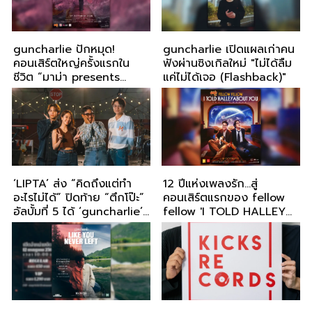
guncharlie ปักหมุด!
guncharlie เปิดแผลเก่าคน
คอนเสิร์ตใหญ่ครั้งแรกใน
ฟังผ่านซิงเกิลใหม่ "ไม่ได้ลืม
ชีวิต “มาม่า presents
แค่ไม่ได้เจอ (Flashback)"
guncharlie OCTOBER
THEORY CONCERT” 17
ตุลาคมนี้ ณ Centerpoint
‘LIPTA’ ส่ง “คิดถึงแต่ทำ
12 ปีแห่งเพลงรัก...สู่
อะไรไม่ได้” ปิดท้าย “ตึกโป๊ะ”
คอนเสิร์ตแรกของ fellow
อัลบั้มที่ 5 ได้ ‘guncharlie’
fellow 'I TOLD HALLEY
และ ‘Saran’ ร่วมฟีท และ
ABOUT YOU' 18 ต.ค.
“มายด์ 4EVE” รับนางเอก
2568 ที่ธันเดอร์โดม
MV ครั้งแรก!!