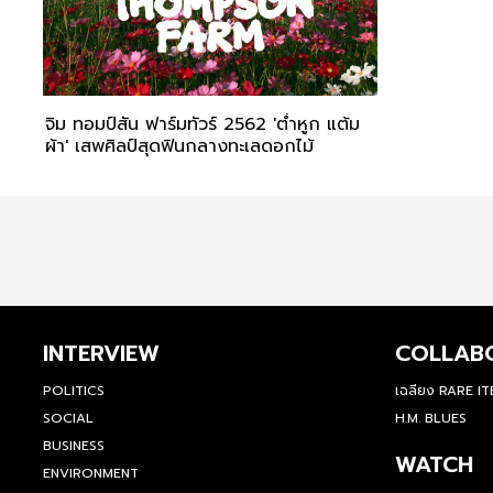
จิม ทอมป์สัน ฟาร์มทัวร์ 2562 'ต่ำหูก แต้ม
ผ้า' เสพศิลป์สุดฟินกลางทะเลดอกไม้
INTERVIEW
COLLAB
POLITICS
เฉลียง RARE I
SOCIAL
H.M. BLUES
BUSINESS
WATCH
ENVIRONMENT