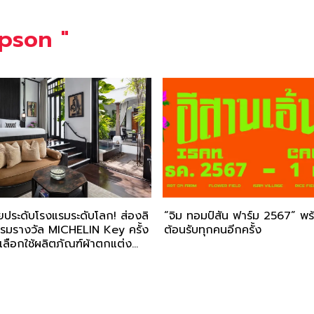
pson
"
ยประดับโรงแรมระดับโลก! ส่องลิ
“จิม ทอมป์สัน ฟาร์ม 2567” พร
มรางวัล MICHELIN Key ครั้ง
ต้อนรับทุกคนอีกครั้ง
่เลือกใช้ผลิตภัณฑ์ผ้าตกแต่ง
ป์สัน