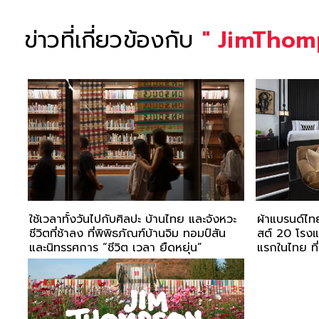
ข่าวที่เกี่ยวข้องกับ
"
JimThom
ใช้เวลาทั้งวันไปกับศิลปะ บ้านไทย และจังหวะ
ผ้าแบรนด์ไท
ชีวิตที่ช้าลง ที่พิพิธภัณฑ์บ้านจิม ทอมป์สัน
สต์ 20 โรงแร
และนิทรรศการ “ชีวิต เวลา ยืดหยุ่น”
แรกในไทย ที
จาก จิม ทอม