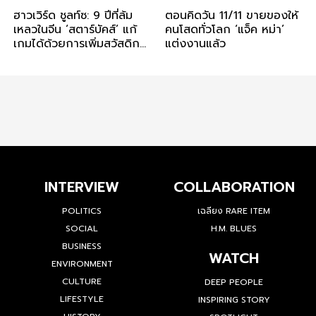
ฮาวเวิร์ด ชูลท์ซ: 9 ปีที่ล้ม
ตอนคิดวัน 11/11 ขายของให้
เหลวในจีน ‘สตาร์บัคส์’ แก้
คนโสดทั่วโลก ‘แจ็ค หม่า’
เกมได้ด้วยการเพิ่มสวัสดิการ
แต่งงานแล้ว
ด้านสุขภาพแก่พ่อแม่
พนักงาน
INTERVIEW
COLLABORATION
POLITICS
เฉลียง RARE ITEM
SOCIAL
H.M. BLUES
BUSINESS
WATCH
ENVIRONMENT
CULTURE
DEEP PEOPLE
LIFESTYLE
INSPIRING STORY