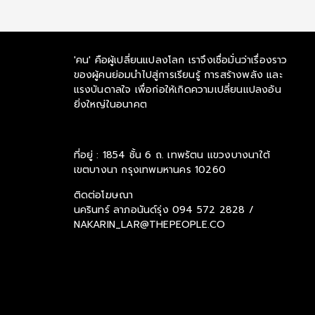
'คน' คือผู้เปลี่ยนแปลงโลก เราจึงเชื่อมั่นว่าเรื่องราว
ของผู้คนย่อมนำไปสู่การเรียนรู้ การสร้างพลัง และ
แรงบันดาลใจ เพื่อก่อให้เกิดความเปลี่ยนแปลงอัน
ยิ่งใหญ่ในอนาคต
ที่อยู่ : 1854 ชั้น 6 ถ. เทพรัตน แขวงบางนาใต้
เขตบางนา กรุงเทพมหานคร 10260
ติดต่อโฆษณา
นครินทร์ ลาภอนันด์รุ่ง
094 572 2828 /
NAKARIN_LAR@THEPEOPLE.CO