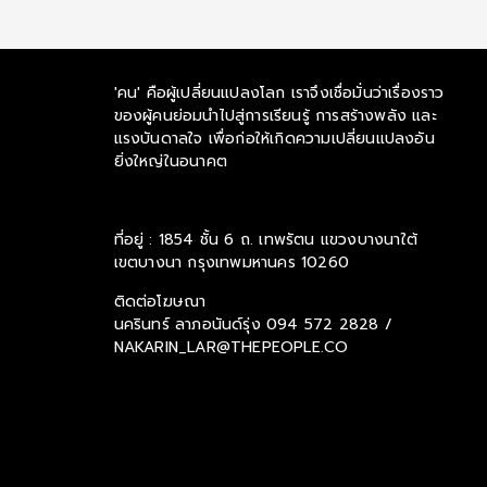
'คน' คือผู้เปลี่ยนแปลงโลก เราจึงเชื่อมั่นว่าเรื่องราว
ของผู้คนย่อมนำไปสู่การเรียนรู้ การสร้างพลัง และ
แรงบันดาลใจ เพื่อก่อให้เกิดความเปลี่ยนแปลงอัน
ยิ่งใหญ่ในอนาคต
ที่อยู่ : 1854 ชั้น 6 ถ. เทพรัตน แขวงบางนาใต้
เขตบางนา กรุงเทพมหานคร 10260
ติดต่อโฆษณา
นครินทร์ ลาภอนันด์รุ่ง
094 572 2828 /
NAKARIN_LAR@THEPEOPLE.CO