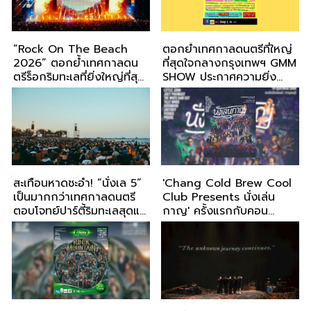
“Rock On The Beach
ตอกย้ำเทศกาลดนตรีที่ใหญ่
2026” ตอกย้ำเทศกาลดน
ที่สุดใจกลางกรุงเทพฯ GMM
ตรีร็อกริมทะเลที่ยิ่งใหญ่ที่สุด
SHOW ประกาศความยิ่ง
ในภาคตะวันออก
ใหญ่! ส่ง ‘Monster Music
Festival 2026’ จัดเต็ม
ความสนุกศูนย์การประชุม
แห่งชาติสิริกิติ์ 25-26
กรกฎาคมนี้
สะเทือนหาดชะอำ! “นั่งเล 5”
'Chang Cold Brew Cool
เป็นมากกว่าเทศกาลดนตรี
Club Presents นั่งเล่น
ตอบโจทย์ปาร์ตี้ริมทะเลสุดแซ่
กาญ' ครั้งแรกกับคอน
บที่ทุกซัมเมอร์จะต้องไม่พลาด
เสิร์ตฮอลล์ท่ามกลาง
ธรรมชาติที่บรรยากาศดีที่สุด
ในตะวันตก เตรียมบุก
กาญจนบุรี 14 ก.พ. นี้!