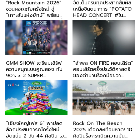
“Rock Mountain 2026”
จัดเต็มครบทุกประสาทสัมผัส
ชวนผจญภัยครั้งใหม่ สู่
เหนือจินตนาการ “POTATO
“เกาะลับแห่งยักษ์” พร้อม
HEAD CONCERT #ใน
เปิดทุกโสตสัมผัสความมันขั้น
หัวมัน” 5 ค่ำคืนประวัติศาสตร์
สุด ท่ามกลางขุนเขาเพื่อชาว
6 ปีที่รอคอย โปรดักชันสุด
ร็อก!!!
ล้ำ–ศิลปินรับเชิญอัดแน่น
GMM SHOW เตรียมเสิร์ฟ
“อำพล ON FIRE คอนเสิร์ต”
ความสนุกแบบคูณสอง กับ
คอนเสิร์ตครั้งประวัติศาสตร์
90's x 2 SUPER
ของตำนานร็อกมือขวา
CONCERT
“อำพล ลำพูน” ที่ร็อกทะลุ
จุดเดือด และมันสะเทือนอิม
แพ็คฯ ที่สุดในรอบ 30 ปี
“เชียงใหญ่เฟส 6” พาปลด
Rock On The Beach
ล็อกประสบการณ์ครั้งใหม่
2025 เดือดสะเทือนหาด! 10
อัดแน่น 2 วัน 44 ศิลปิน เจอ
ศิลปินร็อกระเบิดความมัน