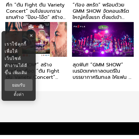
ศึก “ตัน Fight ตัน Variety
“ก้อง สหรัถ” พร้อมด้วย
Concert” จบไปแบบกราม
GMM SHOW จัดคอนเสิร์ต
แทบค้าง “ป๊อบ-โอ๊ต” สร้าง
ใหญ่ครั้งแรก ตั้งแต่เข้า
เซอร์ไพรส์ทุกนาทีตั้งแต่ต้น
วงการมา 34 ปี กับ “ไทย
จนจบ!!
ประกันชีวิต presents
KONG SAHARAT IN MY
×
LIFE CONCERT”
เราใช้คุกกี้
เพื่อให้
เว็บไซต์
“GMM SHOW” สร้าง
สุดฟิน!! “GMM SHOW”
ทำงานได้ดี
สังเวียนเดือด “ตัน Fight
เนรมิตเทศกาลดนตรีใน
ขึ้น
เพิ่มเติม
ตัน Variety Concert”
บรรยากาศริมทะเล ให้แฟน ๆ
“ป๊อบ-โอ๊ต” ประกาศศึกแห่ง
หายคิดถึงกับ “Chang
ยอมรับ
การไม่มีศักดิ์ศรี เล่นกันทุกวิธี
Music Connection
ตั้งค่า
ไม่มีคำว่าเพื่อนกัน!!
Presents NangLay
Beach Party And Music
Festival”