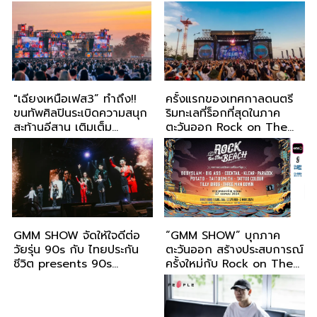
กัน 29-30 พ.ย.นี้
กลางทะเลระยอง
"เฉียงเหนือเฟส3” ทำถึง!!
ครั้งแรกของเทศกาลดนตรี
ขนทัพศิลปินระเบิดความสนุก
ริมทะเลที่ร็อกที่สุดในภาค
สะท้านอีสาน เติมเต็ม
ตะวันออก Rock on The
ประสบการณ์สุดพิเศษ!
Beach 2024!!
GMM SHOW จัดให้ใจดีต่อ
“GMM SHOW” บุกภาค
วัยรุ่น 90s กับ ไทยประกัน
ตะวันออก สร้างประสบการณ์
ชีวิต presents 90s
ครั้งใหม่กับ Rock on The
FOREVER CONCERT
Beach 2024