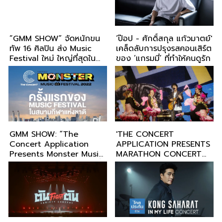
“GMM SHOW” จัดหนักขน
‘ป๊อป - ศักดิ์สกุล แก้วมาตย์'
ทัพ 16 ศิลปิน ส่ง Music
เคล็ดลับการปรุงรสคอนเสิร์ต
Festival ใหม่ ใหญ่ที่สุดใน
ของ ‘แกรมมี่’ ที่ทำให้คนดูรัก
ภาคใต้
GMM SHOW: “The
'THE CONCERT
Concert Application
APPLICATION PRESENTS
Presents Monster Music
MARATHON CONCERT
Festival" ขนทัพศิลปินฮิตที่
FEST' เทศกาลคอนเสิร์ตใน
วัยรุ่นชื่นชอบ
อารีน่าฮอลล์ที่ใหญ่ที่สุด เล่น
ต่อเนื่องและยาวนานที่สุด
ของเมืองไทย