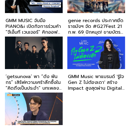
GMM MUSIC จับมือ
genie records ประกาศยึด
PIANO&i เปิดกิจการร่วมค้า
ราชมังฯ จัด #G27Fest 21
“จีเอ็มที เวนเจอร์” คิกออฟ
ก.พ. 69 ปักหมุด! ขายบัตร
คอนเสิร์ตแรก “90's -
11 ม.ค. นี้ ราคาเดียว
2000's PIANO & i
CONCERT : Grammy
Songbook”
‘getsunova’ พา “ดัง พัน
GMM Music พาแบรนด์ 'รู้ใจ
กร” เสิร์ฟความเศร้าลึกซึ้งใน
Gen Z ไม่ต้องเดา' สร้าง
“คิดถึงเป็นประจำ” บทเพลง
Impact สูงสุดผ่าน Digital
ถึงคนที่จากไป แต่ยังคงอยู่
Music Solutions
ในใจเสมอ