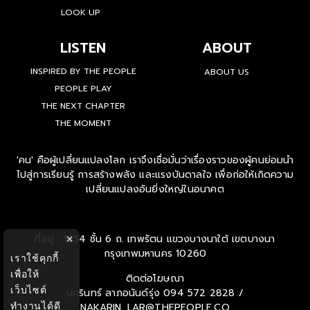
LOOK UP
LISTEN
ABOUT
INSPIRED BY THE PEOPLE
ABOUT US
PEOPLE PLAY
THE NEXT CHAPTER
THE MOMENT
'คน' คือผู้เปลี่ยนแปลงโลก เราจึงเชื่อมั่นว่าเรื่องราวของผู้คนย่อมนำ
ไปสู่การเรียนรู้ การสร้างพลัง และแรงบันดาลใจ เพื่อก่อให้เกิดความ
เปลี่ยนแปลงอันยิ่งใหญ่ในอนาคต
ที่อยู่ : 1854 ชั้น 6 ถ. เทพรัตน แขวงบางนาใต้ เขตบางนา
×
กรุงเทพมหานคร 10260
เราใช้คุกกี้
เพื่อให้
ติดต่อโฆษณา
เว็บไซต์
นครินทร์ ลาภอนันด์รุ่ง
094 572 2828 /
ทำงานได้ดี
NAKARIN_LAR@THEPEOPLE.CO