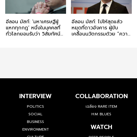
อีลอน มัสก์: ‘มหาเศรษฐีผู้
อีลอน มัสก์: ไปให้สุดแล้ว
แหกทุกกฎ’ หนึ่งในบุคคลที่
หยุดที่ดาวอังคาร ผู้ขับ
ทั่วโลกยอมรับว่า วิสัยทัศน์
เคลื่อนนวัตกรรมด้วย “ความ
กว้างไกลที่สุด กับจุดกำเนิด
บ้า”
SpaceX อารยธรรมท่อง
อวกาศ
INTERVIEW
COLLABORATION
POLITICS
เฉลียง RARE ITEM
SOCIAL
H.M. BLUES
BUSINESS
WATCH
ENVIRONMENT