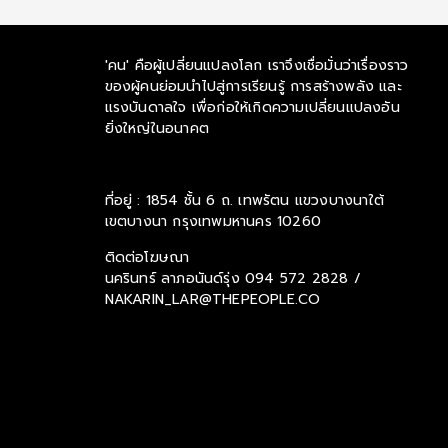
'คน' คือผู้เปลี่ยนแปลงโลก เราจึงเชื่อมั่นว่าเรื่องราว
ของผู้คนย่อมนำไปสู่การเรียนรู้ การสร้างพลัง และ
แรงบันดาลใจ เพื่อก่อให้เกิดความเปลี่ยนแปลงอัน
ยิ่งใหญ่ในอนาคต
ที่อยู่ : 1854 ชั้น 6 ถ. เทพรัตน แขวงบางนาใต้
เขตบางนา กรุงเทพมหานคร 10260
ติดต่อโฆษณา
นครินทร์ ลาภอนันด์รุ่ง
094 572 2828 /
NAKARIN_LAR@THEPEOPLE.CO