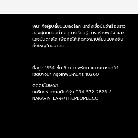
'คน' คือผู้เปลี่ยนแปลงโลก เราจึงเชื่อมั่นว่าเรื่องราว
ของผู้คนย่อมนำไปสู่การเรียนรู้ การสร้างพลัง และ
แรงบันดาลใจ เพื่อก่อให้เกิดความเปลี่ยนแปลงอัน
ยิ่งใหญ่ในอนาคต
ที่อยู่ : 1854 ชั้น 6 ถ. เทพรัตน แขวงบางนาใต้
เขตบางนา กรุงเทพมหานคร 10260
ติดต่อโฆษณา
นครินทร์ ลาภอนันด์รุ่ง
094 572 2828 /
NAKARIN_LAR@THEPEOPLE.CO