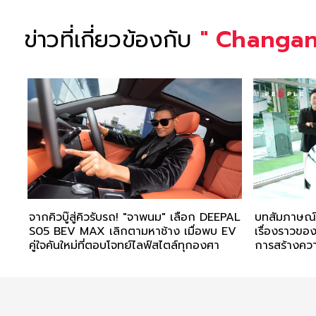
ข่าวที่เกี่ยวข้องกับ
"
Changan
จากคิวบู๊สู่คิวรับรถ! "จาพนม" เลือก DEEPAL
บทสัมภาษณ์ ‘
S05 BEV MAX เลิกตามหาช้าง เมื่อพบ EV
เรื่องราวขอ
คู่ใจคันใหม่ที่ตอบโจทย์ไลฟ์สไตล์ทุกองศา
การสร้างควา
ผ่าน AVATR