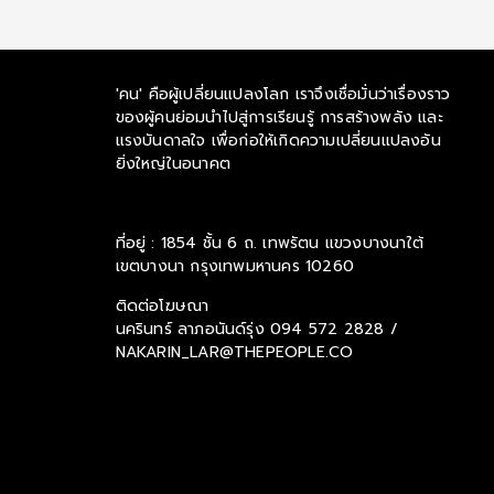
'คน' คือผู้เปลี่ยนแปลงโลก เราจึงเชื่อมั่นว่าเรื่องราว
ของผู้คนย่อมนำไปสู่การเรียนรู้ การสร้างพลัง และ
แรงบันดาลใจ เพื่อก่อให้เกิดความเปลี่ยนแปลงอัน
ยิ่งใหญ่ในอนาคต
ที่อยู่ : 1854 ชั้น 6 ถ. เทพรัตน แขวงบางนาใต้
เขตบางนา กรุงเทพมหานคร 10260
ติดต่อโฆษณา
นครินทร์ ลาภอนันด์รุ่ง
094 572 2828 /
NAKARIN_LAR@THEPEOPLE.CO