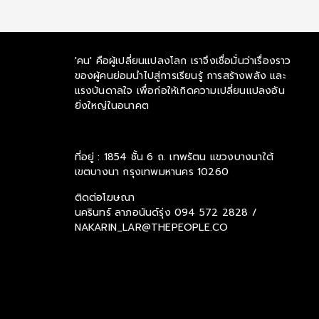
'คน' คือผู้เปลี่ยนแปลงโลก เราจึงเชื่อมั่นว่าเรื่องราว
ของผู้คนย่อมนำไปสู่การเรียนรู้ การสร้างพลัง และ
แรงบันดาลใจ เพื่อก่อให้เกิดความเปลี่ยนแปลงอัน
ยิ่งใหญ่ในอนาคต
ที่อยู่ : 1854 ชั้น 6 ถ. เทพรัตน แขวงบางนาใต้
เขตบางนา กรุงเทพมหานคร 10260
ติดต่อโฆษณา
นครินทร์ ลาภอนันด์รุ่ง
094 572 2828 /
NAKARIN_LAR@THEPEOPLE.CO