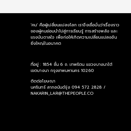
'คน' คือผู้เปลี่ยนแปลงโลก เราจึงเชื่อมั่นว่าเรื่องราว
ของผู้คนย่อมนำไปสู่การเรียนรู้ การสร้างพลัง และ
แรงบันดาลใจ เพื่อก่อให้เกิดความเปลี่ยนแปลงอัน
ยิ่งใหญ่ในอนาคต
ที่อยู่ : 1854 ชั้น 6 ถ. เทพรัตน แขวงบางนาใต้
เขตบางนา กรุงเทพมหานคร 10260
ติดต่อโฆษณา
นครินทร์ ลาภอนันด์รุ่ง
094 572 2828 /
NAKARIN_LAR@THEPEOPLE.CO