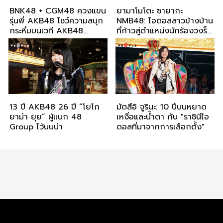
BNK48 + CGM48 ควงแขน
ยามาโมโตะ ซายากะ
รุ่นพี่ AKB48 โชว์ความสนุก
NMB48: ไอดอลสาวข้างบ้าน
กระหึ่มบนเวที AKB48
ที่ก้าวสู่ตำแหน่งนักร้องวงร็
Group CIRCLE JAM 2023
อก
13 ปี AKB48 26 ปี “โยโก
มัตสึอิ จูรินะ: 10 ปีบนหยาด
ยาม่า ยุย” ผู้แบก 48
เหงื่อและน้ำตา กับ "ราชินีไอ
Group ไว้บนบ่า
ดอลที่มาจากการเลือกตั้ง"