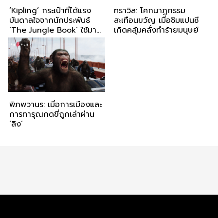
‘Kipling’ กระเป๋าที่ได้แรง
ทราวิส: โศกนาฏกรรม
บันดาลใจจากนักประพันธ์
สะเทือนขวัญ เมื่อชิมแปนซี
‘The Jungle Book’ ใช้มาส
เกิดคลุ้มคลั่งทำร้ายมนุษย์
คอต ‘ลิงขนฟู’ เพิ่มเสน่ห์ให้
แบรนด์
พิภพวานร: เมื่อการเมืองและ
การทารุณกดขี่ถูกเล่าผ่าน
‘ลิง’