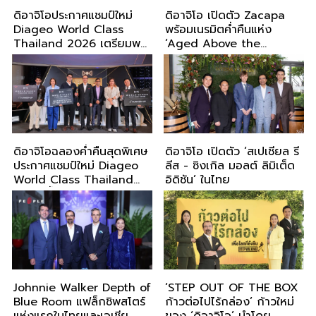
ดิอาจิโอประกาศแชมป์ใหม่
ดิอาจิโอ เปิดตัว Zacapa
Diageo World Class
พร้อมเนรมิตค่ำคืนแห่ง
Thailand 2026 เตรียมพา
‘Aged Above the
บินลัดฟ้าลงสนามแข่งบาร์เท
Clouds’
นเดอร์ระดับโลกที่
สกอตแลนด์ ตุลาคมนี้
ดิอาจิโอฉลองค่ำคืนสุดพิเศษ
ดิอาจิโอ เปิดตัว ‘สเปเชียล รี
ประกาศแชมป์ใหม่ Diageo
ลีส - ซิงเกิล มอลต์ ลิมิเต็ด
World Class Thailand
อิดิชัน’ ในไทย
2025 ขึ้นแท่นสุดยอดบาร์เท
นเดอร์ ตัวแทนประเทศไทย
ร่วมแข่งขันในเวทีโลกที่
แคนาดา
Johnnie Walker Depth of
‘STEP OUT OF THE BOX
Blue Room แฟล็กชิพสโตร์
ก้าวต่อไปไร้กล่อง’ ก้าวใหม่