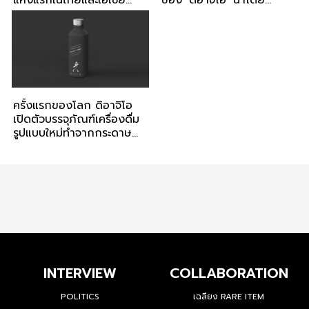
แห่งแรกในไทยและเอเชีย
ของ ‘ดิอาจิโอ’ นำโดย
ตะวันออกเฉียงใต้
Johnnie Walker
ครั้งแรกของโลก ดิอาจิโอ
เปิดตัวบรรจุภัณฑ์เครื่องดื่ม
รูปแบบใหม่ทำจากกระดาษ
ปราศจากพลาสติก 100%
ช่วยลดปริมาณขยะพลาสติก
INTERVIEW
COLLABORATION
POLITICS
เฉลียง RARE ITEM