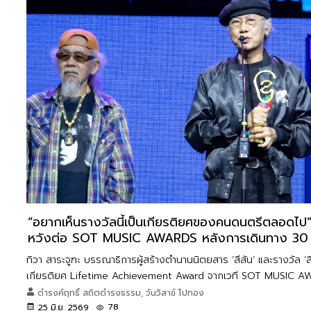
“อยากเห็นรางวัลนี้เป็นเกียรติยศของคนดนตรีตลอดไป”
หวังต่อ SOT MUSIC AWARDS หลังการเดินทาง 30 ปีข
ทิวา สาระจูฑะ บรรณาธิการผู้สร้างตำนานนิตยสาร ‘สีสัน’ และรางวัล ‘สี
เกียรติยศ Lifetime Achievement Award จากเวที SOT MUSIC AWAR
ดำรงค์ฤทธิ์ สถิตดำรงธรรม, วันวิสาข์ โปทอง
78
25 มิ.ย. 2569