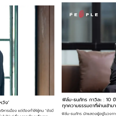
ฟิล์ม-ธนภัทร กาวิละ : 10 
มหวัง’
ทุกความธรรมดาที่ผ่านเข้ามา
แค่บริหารเมือง แต่ต้องทำให้ผู้คน “ยังมี
ฟิล์ม-ธนภัทร นักแสดงผู้อยู่ในวงก