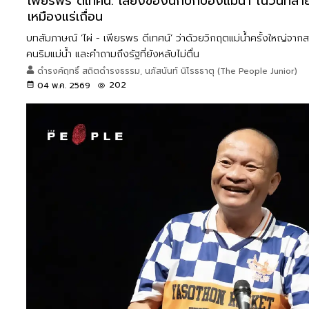
เพียรพร ดีเทศน์: เสียงของนักปกป้องแม่น้ำ ในวันที่สาย
เหมืองแร่เถื่อน
บทสัมภาษณ์ ‘ไผ่ - เพียรพร ดีเทศน์’ ว่าด้วยวิกฤตแม่น้ำครั้งใหญ่จ
คนริมแม่น้ำ และคำถามถึงรัฐที่ยังหลับไม่ตื่น
ดำรงค์ฤทธิ์ สถิตดำรงธรรม, นภัสนันท์ นิโรธธาตุ (The People Junior)
202
04 พ.ค. 2569