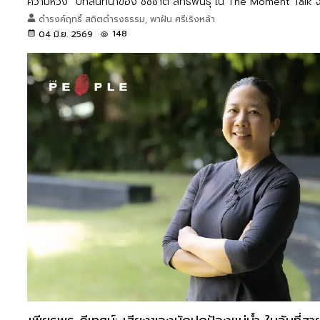
ความหวัง” บทสนทนาของ ชัชชาติ สิทธิพันธุ์ ใน The Moment Talk จึงไ
ทำงาน หากคือบทเรียนเรื่อง Empathy ความพยายาม และศิลปะแห่งการป
ดำรงค์ฤทธิ์ สถิตดำรงธรรม, พาฝัน ศรีเริงหล้า
เดินต่อไปด้วยหัวใจที่ยังเชื่อในวันพรุ่งนี้
148
04 มิ.ย. 2569