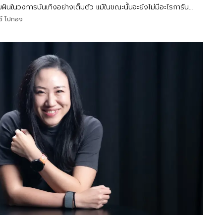
มฝันในวงการบันเทิงอย่างเต็มตัว แม้ในขณะนั้นจะยังไม่มีอะไรการัน
'สกุณาซ่อนรัก'
ข์ โปทอง