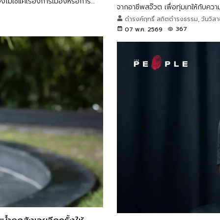
ม่ใช่แค่เรื่องการเมืองหรือการ
จากอาชีพสจ๊วต เพื่อทุ่มเทให้กับควา
ระสานผู้คนที่แตกต่าง ให้เมือง
ตีความสำเร็จ มาจนถึงบทบาทใหม่ใน 
ดำรงค์ฤทธิ์ สถิตดำรงธรรม, วันวิสา
367
07 พ.ค. 2569