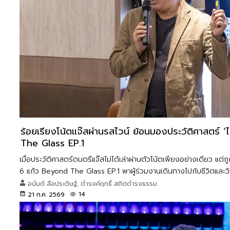
ร้อยเรียงโน้ตแจ๊สผ่านรสไวน์ ย้อนมองประวัติศาสตร์ 
The Glass EP.1
เมื่อประวัติศาสตร์ดนตรีแจ๊สไม่ได้เล่าผ่านตัวโน้ตเพียงอย่างเดียว แต่
6 แก้ว Beyond The Glass EP.1 พาผู้ร่วมงานเดินทางไปกับชีวิตแล
วิส พร้อมพิสูจน์ว่าการเรียนรู้ไวน์สามารถเป็นประสบการณ์ที่ละเมียด
อนันต์ ลือประดิษฐ์, ดำรงค์ฤทธิ์ สถิตดำรงธรรม
ในคราวเดียว
14
21 ก.ค. 2569