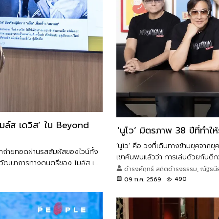
‘ไมล์ส เดวิส’ ใน Beyond
‘นูโว’ มิตรภาพ 38 ปีที่ทำให
‘นูโว’ คือ วงที่เดินทางข้ามยุคจาก
ถูกถ่ายทอดผ่านรสสัมผัสของไวน์ทั้ง
เขาค้นพบแล้วว่า การเล่นด้วยกันดี
ะวิวัฒนาการทางดนตรีของ ไมล์ส เด
ดำรงค์ฤทธิ์ สถิตดำรงธรรม, ณัฐธนีย์
ละไม สนุก และเต็มไปด้วยบทสนทนาได้
490
09 ก.ค. 2569