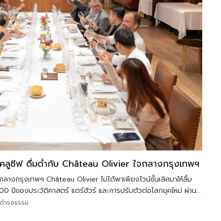
ซ์คลูซีฟ ดื่มด่ำกับ Château Olivier ใจกลางกรุงเทพฯ
กลางกรุงเทพฯ Château Olivier ไม่ได้พาเพียงไวน์ชั้นเลิศมาให้ลิ้ม
00 ปีของประวัติศาสตร์ แตร์ฮัวร์ และการปรับตัวต่อโลกยุคใหม่ ผ่าน
่ยมด้วยสุนทรียรส
ถิตดำรงธรรม