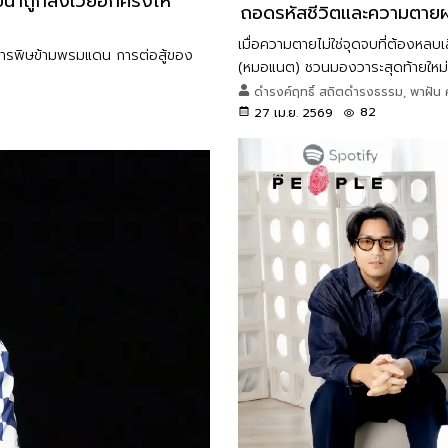
น้ำถูกสังเวยอีกครั้งให้
ถอดรหัสชีวิตและความตายผ่
เมื่อความตายไม่ใช่จุดจบที่ต้องหลบเ
ากสารพิษข้ามพรมแดน การต่อสู้ของ
(หมอแนต) ชวนมองวาระสุดท้ายใหม่ 
ศักดิ์ศรีของตัวเองได้เสมอ
ดำรงค์ฤทธิ์ สถิตดำรงธรรม, พาฝัน ศ
82
27 เม.ย. 2569