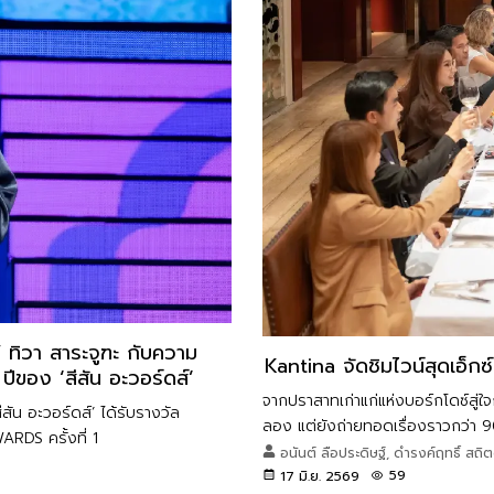
 ทิวา สาระจูฑะ กับความ
Kantina จัดชิมไวน์สุดเอ็ก
อง ‘สีสัน อะวอร์ดส์’
จากปราสาทเก่าแก่แห่งบอร์กโดซ์สู่ใจ
สัน อะวอร์ดส์’ ได้รับรางวัล
ลอง แต่ยังถ่ายทอดเรื่องราวกว่า 9
DS ครั้งที่ 1
มาสเตอร์คลาสและไวน์ดินเนอร์ที่เปี
อนันต์ ลือประดิษฐ์, ดำรงค์ฤทธิ์ ส
59
17 มิ.ย. 2569