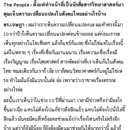
The People : ตั้งแต่ทำหน้าที่เป็นนักสื่อสารวิทยาศาสตร์มา
คุณเห็นความเปลี่ยนแปลงในสังคมไทยอย่างไรบ้าง
ดร.เจษฎา :
ผมว่าเราเห็นความเปลี่ยนแปลงนะ ผมทำตรงนี้มา
10 กว่าปี ก็เห็นความเปลี่ยนแปลงค่อนข้างเยอะ แต่ก่อนเราจะ
เห็นทุกอย่างในโซเชียลฯ แล้วก็แชร์กันเลย ซึ่งไม่ใช่แค่ในเรื่องนี้
แต่ในหลาย ๆ เรื่องที่เชื่อกันมานมนาน เรื่องความเชื่อเรื่องผี
เรื่องวิญญาณ เรื่องไสยศาสตร์ สารพัดอย่างที่เราเห็นกันในสังคม
ไทย ขณะเดียวกันเราก็ เอ๊ะ เราก็สอนวิทยาศาสตร์กันอยู่ไม่ใช่เห
รอ ทำไมมันยังมีแบบนั้นล่ะ อ๋อ เพราะว่าเราขาดเรื่องตรรกะ
อย่างไรล่ะ
ฉะนั้นเราเห็นว่าในช่วง 10 ปีที่ผ่านมา เวลามีข่าวหรือว่ามีอะไร
ขึ้นมาเนี่ย แทบไม่ต้องไปแก้ข่าวลืออีกแล้ว แทบไม่ต้องไปนั่งไล่จี้
อีกแล้ว มันจะมีคนที่พร้อมจะช่วยแย้งว่าเรื่องไหนจริงไม่จริงอีก
บ้าง แต่ว่าก็ยังมีน้อย ก็ยังต้องมีคนมาช่วยกันให้มากกว่านี้ แล้วก็