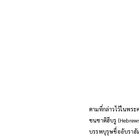
ตามที่กล่าวไว้ในพระ
ชนชาติฮีบรู (Hebrews)
บรรพบุรุษชื่ออับราฮั