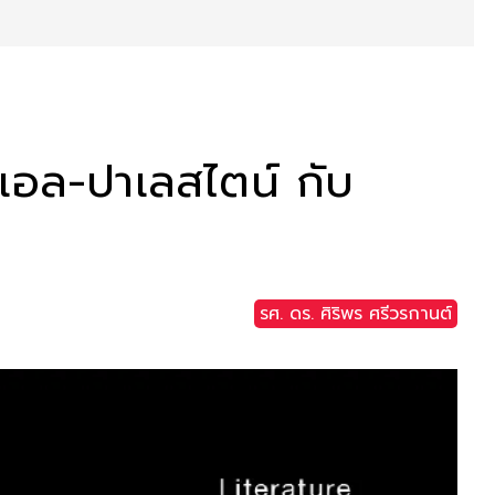
าเอล-ปาเลสไตน์ กับ
รศ. ดร. ศิริพร ศรีวรกานต์