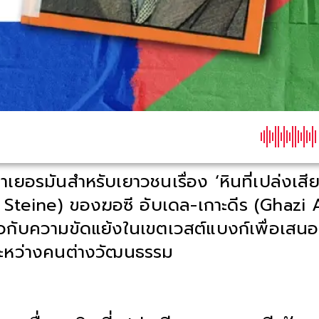
อรมันสำหรับเยาวชนเรื่อง ‘หินที่เปล่งเสีย
teine) ของฆอซี อับเดล-เกาะดีร (Ghazi 
่ยวกับความขัดแย้งในเขตเวสต์แบงก์เพื่อเสนอแ
ระหว่างคนต่างวัฒนธรรม