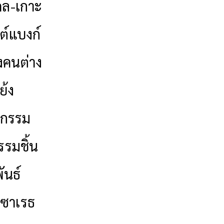
เดล-เกาะ
สต์แบงก์
างคนต่าง
ย้ง
รณกรรม
รมชิ้น
ันธ์
นาซาเรธ