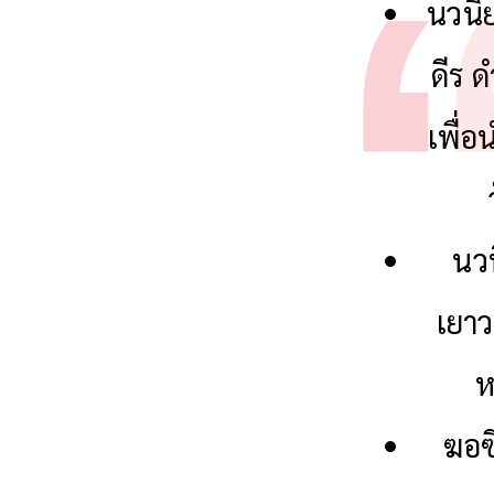
นวนิย
ดีร 
เพื่อ
นวน
เยา
ห
ฆอซ