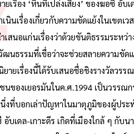
ายเรื่อง ‘หินที่เปล่งเสียง’ ของฆอซี อับ
ดำเนินเรื่องเกี่ยวกับความขัดแย้งในเขตเว
นำเสนอแก่นเรื่องว่าด้วยขันติธรรมระหว่
วัฒนธรรมที่เชื่อว่าจะช่วยสลายความขัดแ
ิยายเรื่องนี้ได้รับเสนอชื่อชิงรางวัลวร
วชนของเยอรมันในค.ศ.1994 เป็นวรรณกร
นึ่งที่บอกเล่าปัญหาในมาตุภูมิของผู้ประพ
ี อับเดล-เกาะดีร เกิดที่เมืองใกล้ ๆ กับ