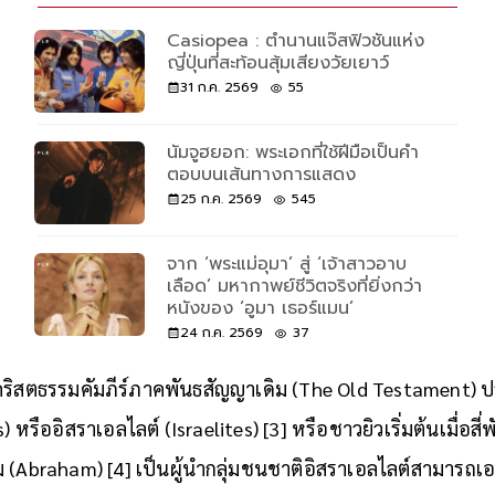
Casiopea : ตำนานแจ๊สฟิวชันแห่ง
ญี่ปุ่นที่สะท้อนสุ้มเสียงวัยเยาว์
31 ก.ค. 2569
55
นัมจูฮยอก: พระเอกที่ใช้ฝีมือเป็นคำ
ตอบบนเส้นทางการแสดง
25 ก.ค. 2569
545
จาก ‘พระแม่อุมา’ สู่ ‘เจ้าสาวอาบ
เลือด’ มหากาพย์ชีวิตจริงที่ยิ่งกว่า
หนังของ ‘อูมา เธอร์แมน’
24 ก.ค. 2569
37
คริสตธรรมคัมภีร์ภาคพันธสัญญาเดิม (The Old Testament) ป
 หรืออิสราเอลไลต์ (Israelites) [3] หรือชาวยิวเริ่มต้นเมื่อสี่
ม (Abraham) [4] เป็นผู้นำกลุ่มชนชาติอิสราเอลไลต์สามารถเอา