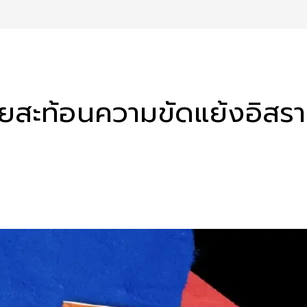
ิยายสะท้อนความขัดแย้งอิสร