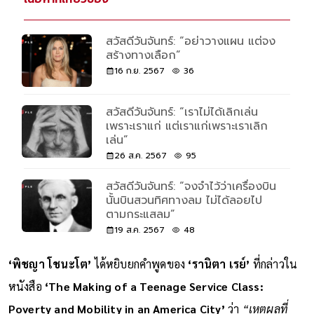
สวัสดีวันจันทร์: “อย่าวางแผน แต่จง
สร้างทางเลือก”
16 ก.ย. 2567
36
สวัสดีวันจันทร์: “เราไม่ได้เลิกเล่น
เพราะเราแก่ แต่เราแก่เพราะเราเลิก
เล่น”
26 ส.ค. 2567
95
สวัสดีวันจันทร์: “จงจำไว้ว่าเครื่องบิน
นั้นบินสวนทิศทางลม ไม่ได้ลอยไป
ตามกระแสลม”
19 ส.ค. 2567
48
‘พิชญา โชนะโต’
ได้หยิบยกคำพูดของ
‘รานิตา เรย์’
ที่กล่าวใน
หนังสือ
‘The Making of a Teenage Service Class:
Poverty and Mobility in an America City’
ว่า
“เหตุผลที่