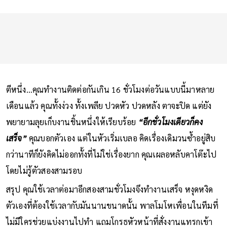
ตีหนึ่ง…คุณทำงานติดต่อกันเกิน 16 ชั่วโมงต่อวันแบบนี้มาหลาย
เดือนแล้ว คุณทั้งง่วง ทั้งเพลีย ปวดหัว ปวดหลัง ตาจะปิด แต่ยัง
พยายามลุยเก็บงานชิ้นหนึ่งให้เรียบร้อย
“อีกชั่วโมงเดียวก็คง
เสร็จ”
คุณบอกตัวเอง แต่ในหัวเริ่มเบลอ คิดเรื่องเดิมวนซ้ำอยู่สิบ
กว่านาทีก็ยังคิดไม่ออกทั้งที่ไม่ใช่เรื่องยาก คุณเผลอหลับคาโต๊ะไป
โดยไม่รู้ตัวสองสามรอบ
สรุป คุณใช้เวลาต่อมาอีกสองสามชั่วโมงจึงทำงานเสร็จ หงุดหงิด
ตัวเองที่ต้องใช้เวลากับมันนานขนาดนั้น พาลโมโหเพื่อนในทีมที่
ไม่มีใครช่วยแบ่งงานไปทำ แถมโกรธหัวหน้าที่สั่งงานแทรกเข้า