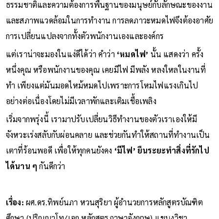
ธรรมชาติและความต้องการพื้นฐานของมนุษย์กับลักษณะของงาน
และสภาพแวดล้อมในการทำงาน การลดภาวะหมดไฟจึงต้องอาศัย
การเปลี่ยนแปลงจากทั้งตัวพนักงานเองและองค์กร
แต่เราน่าจะมองในแง่ดีได้ว่า คำว่า
‘หมดไฟ’
นั้น แสดงว่า ครั้ง
หนึ่งคุณ หรือพนักงานของคุณ เคยมีไฟ มีพลัง หลงใหลในงานที่
ทำ เพียงแต่มันมอดไหม้หมดไปเพราะการโหมไฟแรงเกินไป
อย่างต่อเนื่องโดยไม่มีเวลาพักและเติมเชื้อเพลิง
เริ่มจากพรุ่งนี้ เรามาปรับเปลี่ยนวิธีทำงานของตัวเราเองให้มี
จังหวะเร่งสลับกับผ่อนคลาย และช่วยกันทำให้สถานที่ทำงานเป็น
เตาที่ร้อนพอดี เพื่อให้ทุกคนยังคง
‘มีไฟ’ ยืนระยะทำสิ่งที่รักไป
ได้นาน ๆ
กันดีกว่า
เรื่อง:
ผศ.ดร.ทิพย์นภา หวนสุริยา ผู้อำนวยการหลักสูตรบัณฑิต
ศึกษา (ปริญญาโท/เอก หลักสูตรภาษาอังกฤษ) แขนงวิชา