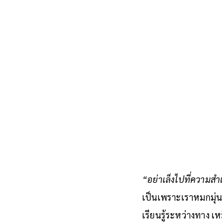
“อย่าเล็งไปที่ความสำเ
เป็นเพราะเราหมกมุ่
เรียนรู้ระหว่างทาง เ