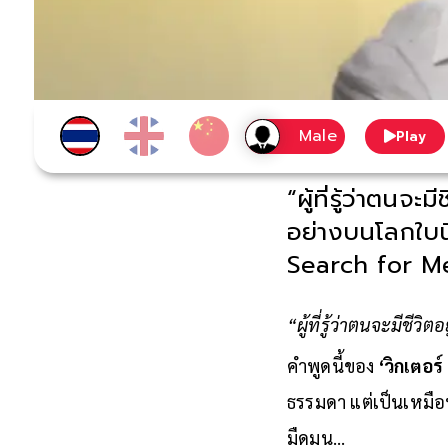
Play
“ผู้ที่รู้ว่าตนจ
อย่างบนโลกใบนี
Search for M
“ผู้ที่รู้ว่าตนจะมีชีว
คำพูดนี้ของ
‘วิกเตอร์
ธรรมดา แต่เป็นเหมือ
มืดมน…