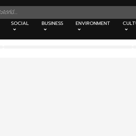
SOCIAL
BUSINESS
ENVIRONMENT
CULT