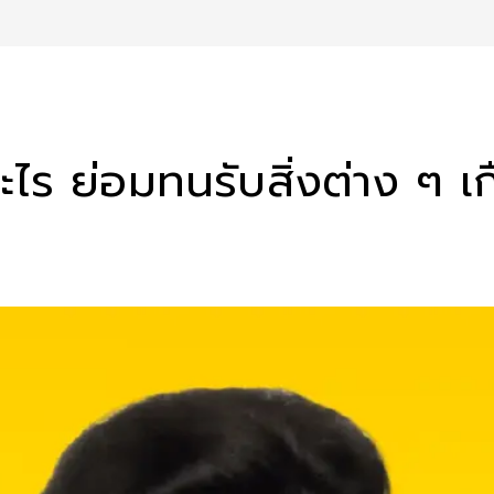
่เพื่ออะไร ย่อมทนรับสิ่งต่าง