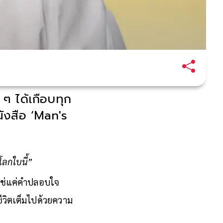
ง ๆ ได้เกือบทุก
นังสือ ‘Man's
นโลกใบนี้”
ใช่แค่คำปลอบใจ
ีวิตเต็มไปด้วยความ