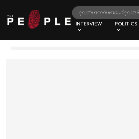
INTERVIEW
POLITICS