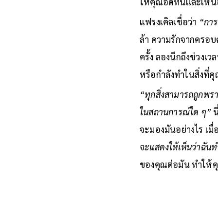
ให้คุณอดทนและเห็นอก
แฟรงเคิลเชื่อว่า
“การ
ล้า ความรักจากครอบครั
ครั้ง ลองนึกถึงช่วงเ
หรือกำลังทำในสิ่งที่
“ทุกสิ่งสามารถถูกพราก
ในสถานการณ์ใด ๆ”
น
จะมองมันอย่างไร เมื
จะแสดงให้เห็นว่าฉันท
ของคุณต่อมัน ทำให้ค