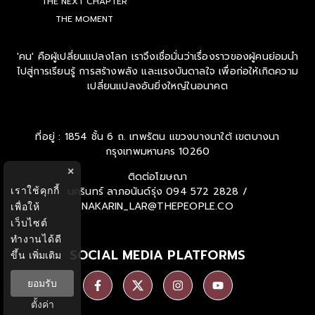
THE NEXT CHAPTER
THE MOMENT
'คน' คือผู้เปลี่ยนแปลงโลก เราจึงเชื่อมั่นว่าเรื่องราวของผู้คนย่อมนำ
ไปสู่การเรียนรู้ การสร้างพลัง และแรงบันดาลใจ เพื่อก่อให้เกิดความ
เปลี่ยนแปลงอันยิ่งใหญ่ในอนาคต
ที่อยู่ : 1854 ชั้น 6 ถ. เทพรัตน แขวงบางนาใต้ เขตบางนา
กรุงเทพมหานคร 10260
×
ติดต่อโฆษณา
เราใช้คุกกี้
นครินทร์ ลาภอนันด์รุ่ง
094 572 2828 /
NAKARIN_LAR@THEPEOPLE.CO
เพื่อให้
เว็บไซต์
ทำงานได้ดี
SOCIAL MEDIA PLATFORMS
ขึ้น
เพิ่มเติม
ยอมรับ
ตั้งค่า