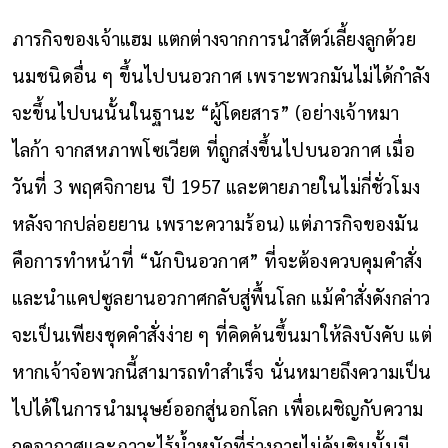
ภารกิจของเจ้าแฮม แตกต่างจากการนำสัตว์เลี้ยงลูกด้วย
นมชนิดอื่น ๆ ขึ้นไปบนอวกาศ เพราะพวกมันไม่ได้กำลัง
จะขึ้นไปบนนั้นในฐานะ “ผู้โดยสาร” (อย่างเจ้าหมา
ไลก้า จากสหภาพโซเวียต
ที่ถูกส่งขึ้นไปบนอวกาศ เมื่อ
วันที่ 3 พฤศจิกายน ปี 1957 และตายภายในไม่กี่ชั่วโมง
หลังจากปล่อยยาน เพราะความร้อน) แต่ภารกิจของมัน
คือการทำหน้าที่ “นักบินอวกาศ” ที่จะต้องควบคุมคำสั่ง
และนำแคปซูลยานอวกาศกลับสู่พื้นโลก แม้คำสั่งดังกล่าว
จะเป็นเพียงชุดคำสั่งง่าย ๆ ที่คิดค้นขึ้นมาให้ลิงบังคับ แต่
หากเจ้าจ๋อพวกนี้สามารถทำสำเร็จ นั่นหมายถึงความเป็น
ไปได้ในการนำมนุษย์ออกสู่นอกโลก เพื่อเผชิญกับความ
กดอากาศและภาวะไร้น้ำหนักที่ร่างกายไม่คุ้นชินนั้นมี