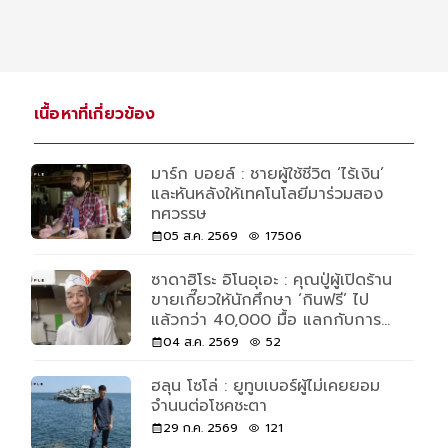
เนื้อหาที่เกี่ยวข้อง
มาร์ก บอยล์ : ชายผู้ใช้ชีวิต ‘ไร้เงิน’
และหันหลังให้เทคโนโลยีมาร่วมสอง
ทศวรรษ
05 ส.ค. 2569
17506
ซาดาฮิโระ อิโนอุเอะ : คุณปู่ผู้เปิดร้าน
ขายเกี๊ยวให้นักศึกษา ‘กินฟรี’ ไป
แล้วกว่า 40,000 มื้อ แลกกับการ
ช่วยล้างจาน 30 นาที
04 ส.ค. 2569
52
ฮลุน โซโล่ : ยูทูบเบอร์ผู้ไม่เคยยอม
จำนนต่อโชคชะตา
29 ก.ค. 2569
121