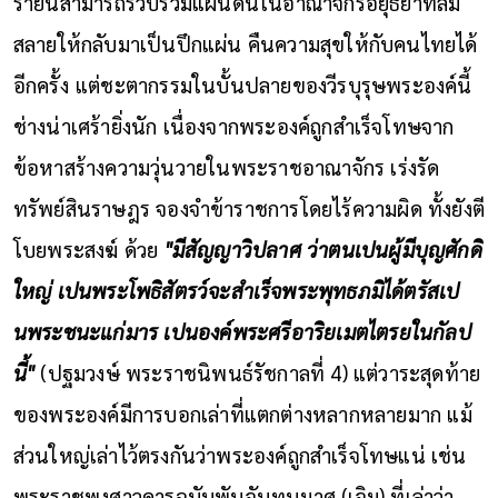
รายนี้สามารถรวบรวมแผ่นดินในอาณาจักรอยุธยาที่ล่ม
สลายให้กลับมาเป็นปึกแผ่น คืนความสุขให้กับคนไทยได้
อีกครั้ง
แต่ชะตากรรมในบั้นปลายของวีรบุรุษพระองค์นี้
ช่างน่าเศร้ายิ่งนัก เนื่องจากพระองค์ถูกสำเร็จโทษจาก
ข้อหาสร้างความวุ่นวายในพระราชอาณาจักร เร่งรัด
ทรัพย์สินราษฎร จองจำข้าราชการโดยไร้ความผิด ทั้งยังตี
โบยพระสงฆ์ ด้วย
"มีสัญญาวิปลาศ ว่าตนเปนผู้มีบุญศักดิ
ใหญ่ เปนพระโพธิสัตรว์จะสำเร็จพระพุทธภมิได้ตรัสเป
นพระชนะแก่มาร เปนองค์พระศรีอาริยเมตไตรยในกัลป
นี้"
(ปฐมวงษ์ พระราชนิพนธ์รัชกาลที่ 4)
แต่วาระสุดท้าย
ของพระองค์มีการบอกเล่าที่แตกต่างหลากหลายมาก แม้
ส่วนใหญ่เล่าไว้ตรงกันว่าพระองค์ถูกสำเร็จโทษแน่ เช่น
พระราชพงศาวดารฉบับพันจันทนุมาศ (เจิม) ที่เล่าว่า