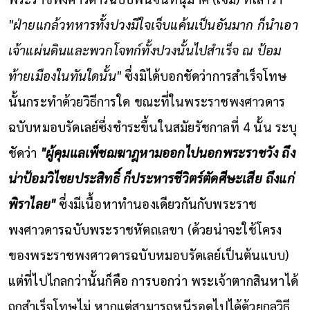
"ฝ่ายแกล้วทหารทั้งปวงมีใจเจ็บแค้นเป็นอันมาก ก็นำเอา
เจ้าแผ่นดินและพวกโจทก์ทั้งปวงนั้นไปสำเร็จ ณ ป้อม
ท้ายเมืองในทันใดนั้น"
ซึ่งมิได้บอกชัดว่าการสำเร็จโทษ
นั้นกระทำด้วยวิธีการใด
ขณะที่ในพระราชพงศาวดาร
ฉบับหมอบรัดเลย์ซึ่งชำระขึ้นในสมัยรัชกาลที่ 4 นั้น ระบุ
ชัดว่า
"ผู้คุมแลเพ็ชฌฆาฎหามออกไปนอกพระราชวัง ถึง
น่าป้อมวิไชยประสิทธิ์ ก็ประหารชีวิตร์ตัดศีษะเสีย ถึงแก่
พิราไลย"
ซึ่งมีเนื้อหาทำนองเดียวกันกับพระราช
พงศาวดารฉบับพระราชหัตถเลขา (ด้วยน่าจะใช้โครง
ของพระราชพงศาวดารฉบับหมอบรัดเลย์เป็นต้นแบบ)
แต่ที่ไปไกลกว่านั้นก็คือ การบอกว่า พระเจ้าตากสินหาได้
ถูกสำเร็จโทษไม่ หากแต่สามารถหนีรอดไปได้ด้วยกลวิธี