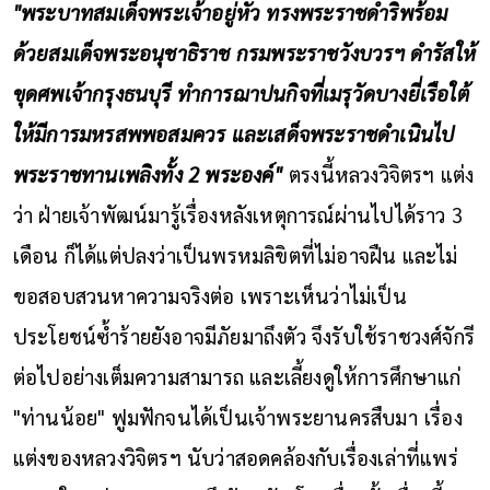
"พระบาทสมเด็จพระเจ้าอยู่หัว ทรงพระราชดำริพร้อม
ด้วยสมเด็จพระอนุชาธิราช กรมพระราชวังบวรฯ ดำรัสให้
ขุดศพเจ้ากรุงธนบุรี ทำการฌาปนกิจที่เมรุวัดบางยี่เรือใต้
ให้มีการมหรสพพอสมควร และเสด็จพระราชดำเนินไป
พระราชทานเพลิงทั้ง 2 พระองค์"
ตรงนี้หลวงวิจิตรฯ แต่ง
ว่า ฝ่ายเจ้าพัฒน์มารู้เรื่องหลังเหตุการณ์ผ่านไปได้ราว 3
เดือน ก็ได้แต่ปลงว่าเป็นพรหมลิขิตที่ไม่อาจฝืน และไม่
ขอสอบสวนหาความจริงต่อ เพราะเห็นว่าไม่เป็น
ประโยชน์ซ้ำร้ายยังอาจมีภัยมาถึงตัว จึงรับใช้ราชวงศ์จักรี
ต่อไปอย่างเต็มความสามารถ และเลี้ยงดูให้การศึกษาแก่
"ท่านน้อย" ฟูมฟักจนได้เป็นเจ้าพระยานครสืบมา
เรื่อง
แต่งของหลวงวิจิตรฯ นับว่าสอดคล้องกับเรื่องเล่าที่แพร่