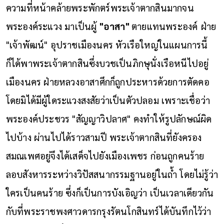
ความที่หน้าคล้ายพระพักตร์พระเจ้าตากสินมากจน
พระองค์ระแวง มาเป็นผู้
"อาสา"
ตายแทนพระองค์
ฝ่าย
"เจ้าพัฒน์" อุปราชเมืองนคร หัวเรือใหญ่ในแผนการนี้
ก็ได้พาพระเจ้าตากสินซึ่งบวชเป็นภิกษุนั่งเรือหนีไปอยู่
เมืองนคร ฝ่ายหลวงอาสาศึกก็ถูกประหารด้วยการตัดคอ
โดยมิได้มีผู้ใดระแวงสงสัยว่าเป็นตัวปลอม เพราะเชื่อว่า
พระองค์ประชวร "สัญญาวิปลาศ" คงทำให้รูปลักษณ์ผิด
ไปบ้าง
ผ่านไปได้ราวสามปี พระเจ้าตากสินที่ยังครอง
สมณเพศอยู่จึงได้เสด็จไปยังเมืองเพชร ก่อนถูกคนร้าย
ลอบสังหารระหว่างวิปัสสนากรรมฐานอยู่ในถ้ำ โดยไม่รู้ว่า
ใครเป็นคนร้าย ซึ่งก็เป็นการบังเอิญว่า เป็นเวลาเดียวกัน
กับที่พระราชพงศาวดารกรุงรัตนโกสินทร์ได้บันทึกไว้ว่า