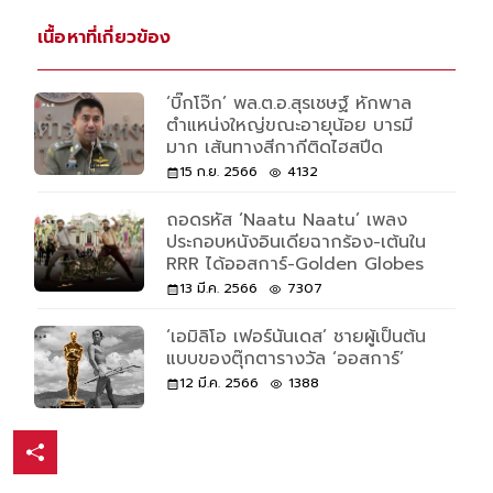
เนื้อหาที่เกี่ยวข้อง
‘บิ๊กโจ๊ก’ พล.ต.อ.สุรเชษฐ์ หักพาล
ตำแหน่งใหญ่ขณะอายุน้อย บารมี
มาก เส้นทางสีกากีติดไฮสปีด
15 ก.ย. 2566
4132
ถอดรหัส ‘Naatu Naatu’ เพลง
ประกอบหนังอินเดียฉากร้อง-เต้นใน
RRR ได้ออสการ์-Golden Globes
13 มี.ค. 2566
7307
‘เอมิลิโอ เฟอร์นันเดส’ ชายผู้เป็นต้น
แบบของตุ๊กตารางวัล ‘ออสการ์’
12 มี.ค. 2566
1388