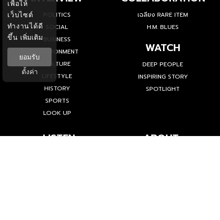
เพื่อให้
เว็บไซต์
POLITICS
เฉลียง RARE ITEM
ทำงานได้ดี
SOCIAL
H.M. BLUES
ขึ้น
เพิ่มเติม
BUSINESS
WATCH
ENVIRONMENT
ยอมรับ
CULTURE
DEEP PEOPLE
ตั้งค่า
LIFESTYLE
INSPIRING STORY
HISTORY
SPOTLIGHT
SPORTS
LOOK UP
LISTEN
ABOUT
INSPIRED BY THE PEOPLE
ABOUT US
PEOPLE PLAY
THE NEXT CHAPTER
THE MOMENT
'คน' คือผู้เปลี่ยนแปลงโลก เราจึงเชื่อมั่นว่าเรื่องราวของผู้คนย่อมนำ