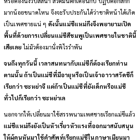
หรือต้องนั่งวิปัสสนา สวดมนต์กี่เดือนกี่ปี ปฏิบัติอีกสักกี่
มากน้อยขนาดไหน จึงจะรับประกันได้ว่าชาติหน้าได้เกิด
เป็นเพศชายแน่ ๆ
ดังนั้นแม่ชีแหม่กีงจึงพยายามเปิด
พื้นที่ด้วยการเปลี่ยนแม่ชีสีชมพูเป็นเพศชายในชาตินี้
เสียเลย
ไม่มัวต้องมานั่งพิไรรำพัน
จนถึงทุกวันนี้ เวลาสนทนากับแม่ชีก็ต้องเรียกท่าน
ตามนั้น ถ้าเป็นแม่ชีที่มีอายุหรือเป็นเจ้าอาวาสวัดชีก็
เรียกว่า ซะหย่าจี แต่ถ้าเป็นแม่ชีที่ยังเด็กหรือแม่ชี
ทั่วไปก็เรียกว่า ซะหย่าเล
นอกจากให้เปลี่ยนมาใช้สรรพนามเพศชายเรียกแม่ชีแล้ว
แม่ชีแหม่กีงยังเป็นหัวเรี่ยวหัวแรงที่ออกมาสนับสนุน
ให้ผู้คนหันมาใช้คำศัพท์เรียกแม่ชีในภาษาเมียนมา