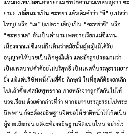
แหม่กีงให้เปลี่ยนคำเรียกแม่ชีที่ใช้คำนามเพศหญิงว่า ซะ
ยามะ เปลี่ยนมาเป็น ซะหย่า แล้วเติมคำว่า “จี” (แปลว่า
ใหญ่) หรือ “เล” (แปลว่า เล็ก) เป็น “ซะหย่าจี” หรือ
“ซะหย่าเล” อันเป็นคำนามเพศชายเรียกแม่ชีแทน
เนื่องจากแม่ชีแหม่กีงเห็นว่าสมัยนั้นผู้หญิงมิได้รับ
อนุญาตให้บวชเป็นภิกษุณีแล้ว และมักถูกประณามว่า
เป็นเพศบาปต่ำต้อยไม่บริสุทธิ์ เป็นเพศที่บรรลุธรรมยาก
ยิ่ง แม้แต่บริษัทหนึ่งในสี่คือ ภิกษุณี ในที่สุดก็ต้องยกเลิก
ไปแล้วตั้งแต่สมัยพุทธกาล ภายหลังจากถูกกีดกันไม่ให้
บวชเรียน ด้วยคำกล่าวที่ว่า หากอยากบรรลุธรรมไปพระ
นิพพาน ก็จะต้องอธิษฐานจิตขอให้ชาติหน้าได้เกิดเป็น
ผู้ชายเสียก่อน แต่จะต้องอธิษฐานจิตแบบไหน อย่างไร