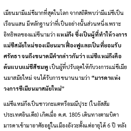
เมียนมามีแม่ชีมากที่สุดในโลก จากสถิติพบว่ามีแม่ชีเป็น
เรือนแสน มีหลักฐานว่าที่เป็นอย่างนั้นส่วนหนึ่งเพราะ
อิทธิพลของแม่ชีนามว่า
แหม่กีง ซึ่งเป็นผู้ที่ทำให้วงการ
แม่ชีสมัยใหม่ของเมียนมาเฟื่องฟูและเป็นที่ยอมรับ
ศรัทธา จนถึงขนาดมีคำกล่าวกันว่า แม่ชีแหม่กีงคือ
ต้นแบบแม่ชีสีชมพู
เป็นผู้ที่ปรับลุคให้กับวงการแม่ชีเมีย
นมาสมัยใหม่ จนได้รับการขนานนามว่า
“มารดาแห่ง
วงการชีเมียนมาสมัยใหม่”
แม่ชีแหม่กีงเป็นชาวกะแตหรือมณีปุระ (ในอัสสัม
ประเทศอินเดีย) เกิดเมื่อ ค.ศ. 1805 เดินทางตามบิดา
มารดาเข้ามาอาศัยอยู่ในเมืองอังวะตั้งแต่อายุได้ 6 ปี หลัง