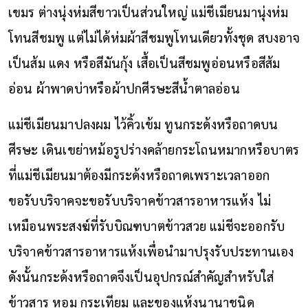
เขมร ต่างนุ่งห่มสีขาวเป็นส่วนใหญ่ แม่ชีเมียนมานุ่งห่ม
โทนสีชมพู แต่ไม่ได้ห่มผ้าสีชมพูโทนเดียวทั้งชุด สบงอาจ
เป็นส้ม แดง หรือสีมันกุ้ง เสื้อเป็นสีชมพูอ่อนหรือสีส้ม
อ่อน ผ้าพาดบ่าหรือผ้าปกศีรษะสีน้ำตาลอ่อน
แม่ชีเมียนมาปลงผม ไว้คิ้วเข้ม ทูนกระด้งหรือถาดบน
ศีรษะ เดินเขย่าหม้อรูปร่างคล้ายกระโถนหมากหรือบาตร
ที่แม่ชีเมียนมาต้องมีกระด้งหรือถาดเพราะเวลาออก
ขอรับบริจาคจะขอรับบริจาคข้าวสารอาหารแห้ง ไม่
เหมือนพระสงฆ์ที่รับบิณฑบาตข้าวสวย แม่ชีจะออกรับ
บริจาคข้าวสารอาหารแห้งเพื่อนำมาปรุงรับประทานเอง
ดังนั้นกระด้งหรือถาดจึงเป็นอุปกรณ์สำคัญสำหรับใส่
ข้าวสาร หอม กระเทียม และของแห้งนานาชนิด