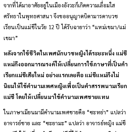
จากที่ได้มาอาศัยอยู่ในเมืองอังวะก็เกิดความเลื่อมใส
ศรัทธาในพุทธศาสนา จึงขออนุญาตบิดามารดาบวช
เรียนเป็นแม่ชีในวัย 12 ปี ได้รับฉายาว่า “แหม่เขมา/แม่
เขมา”
หลังจากใช้ชีวิตในเพศนักบวชหญิงได้ระยะหนึ่ง แม่ชี
แหม่กีงออกมารณรงค์ให้เปลี่ยนการใช้ภาษาที่เป็นคำ
เรียกแม่ชีเสียใหม่ อย่างแรกเลยคือ แม่ชีแหม่กีงไม่
นิยมให้ใช้คำนามเพศหญิงเพื่อเป็นคำสรรพนามเรียก
แม่ชี โดยให้เปลี่ยนมาใช้คำนามเพศชายแทน
ในภาษาเมียนมามีคำนามเพศชายคือ “ซะหย่า” แปลว่า
อาจารย์ชาย และ “ซะยามะ” แปลว่า อาจารย์หญิง แม่ชี