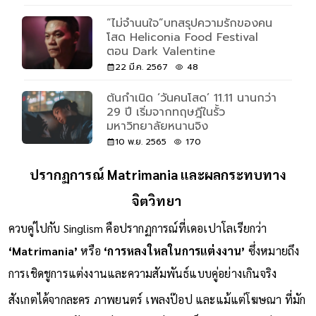
“ไม่จำนนใจ”บทสรุปความรักของคน
โสด Heliconia Food Festival
ตอน Dark Valentine
22 มี.ค. 2567
48
ต้นกำเนิด ‘วันคนโสด’ 11.11 นานกว่า
29 ปี เริ่มจากทฤษฎีในรั้ว
มหาวิทยาลัยหนานจิง
10 พ.ย. 2565
170
ปรากฏการณ์ Matrimania และผลกระทบทาง
จิตวิทยา
ควบคู่ไปกับ Singlism คือปรากฏการณ์ที่เดอเปาโลเรียกว่า
‘Matrimania’
หรือ
‘การหลงใหลในการแต่งงาน’
ซึ่งหมายถึง
การเชิดชูการแต่งงานและความสัมพันธ์แบบคู่อย่างเกินจริง
สังเกตได้จากละคร ภาพยนตร์ เพลงป๊อป และแม้แต่โฆษณา ที่มัก