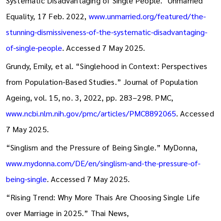
Systematic Disadvantaging of Single People." Unmarried
Equality, 17 Feb. 2022,
www.unmarried.org/featured/the-
stunning-dismissiveness-of-the-systematic-disadvantaging-
of-single-people
. Accessed 7 May 2025.
Grundy, Emily, et al. “Singlehood in Context: Perspectives
from Population-Based Studies.” Journal of Population
Ageing, vol. 15, no. 3, 2022, pp. 283–298. PMC,
www.ncbi.nlm.nih.gov/pmc/articles/PMC8892065
. Accessed
7 May 2025.
“Singlism and the Pressure of Being Single.” MyDonna,
www.mydonna.com/DE/en/singlism-and-the-pressure-of-
being-single
. Accessed 7 May 2025.
“Rising Trend: Why More Thais Are Choosing Single Life
over Marriage in 2025.” Thai News,