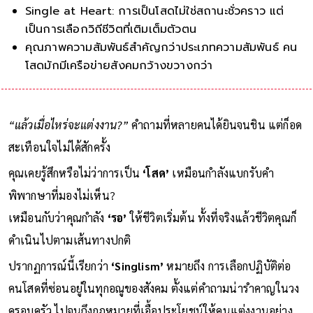
Single at Heart: การเป็นโสดไม่ใช่สถานะชั่วคราว แต่
เป็นการเลือกวิถีชีวิตที่เติมเต็มตัวตน
คุณภาพความสัมพันธ์สำคัญกว่าประเภทความสัมพันธ์ คน
โสดมักมีเครือข่ายสังคมกว้างขวางกว่า
“แล้วเมื่อไหร่จะแต่งงาน?”
คำถามที่หลายคนได้ยินจนชิน แต่ก็อด
สะเทือนใจไม่ได้สักครั้ง
คุณเคยรู้สึกหรือไม่ว่าการเป็น
‘โสด’
เหมือนกำลังแบกรับคำ
พิพากษาที่มองไม่เห็น?
เหมือนกับว่าคุณกำลัง
‘รอ’
ให้ชีวิตเริ่มต้น ทั้งที่จริงแล้วชีวิตคุณก็
ดำเนินไปตามเส้นทางปกติ
ปรากฏการณ์นี้เรียกว่า
‘Singlism’
หมายถึง การเลือกปฏิบัติต่อ
คนโสดที่ซ่อนอยู่ในทุกอณูของสังคม ตั้งแต่คำถามน่ารำคาญในวง
ครอบครัว ไปจนถึงกฎหมายที่เอื้อประโยชน์ให้คนแต่งงานอย่าง