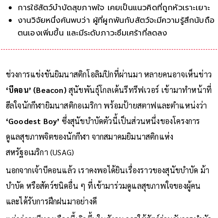
การใช้สัตว์บำบัดสุขภาพใจ เคยเป็นแนวคิดที่ถูกหัวเราะเยาะ
งานวิจัยหนึ่งค้นพบว่า ผู้ที่ผูกพันกับสัตว์จะมีความรู้สึกนับถือ
ตนเองเพิ่มขึ้น และมีระดับภาวะซึมเศร้าที่ลดลง
ช่วงการแข่งขันยิมนาสติกโอลิมปิกที่ผ่านมา หลายคนอาจเห็นข่าว
‘บีคอน’ (Beacon)
สุนัขพันธุ์โกลเด้นรีทรีฟเวอร์ เข้ามาทำหน้าที่
ฮีลใจนักกีฬายิมนาสติกอเมริกา พร้อมป้ายสตาฟและตำแหน่งว่า
‘Goodest Boy’
ซึ่งสุนัขบำบัดตัวนี้เป็นส่วนหนึ่งของโครงการ
ดูแลสุขภาพจิตของนักกีฬา จากสมาคมยิมนาสติกแห่ง
สหรัฐอเมริกา (USAG)
นอกจากเจ้าบีคอนแล้ว เราคงพอได้ยินเรื่องราวของสุนัขบำบัด ม้า
บำบัด หรือสัตว์ชนิดอื่น ๆ ที่เข้ามาร่วมดูแลสุขภาพใจของผู้คน
และได้รับการฝึกฝนมาอย่างดี