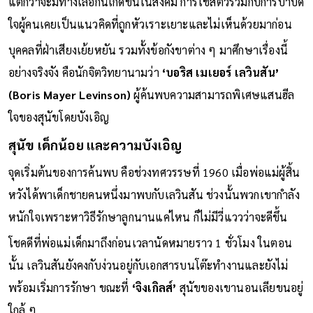
แต่กว่าจะมีทางเลือกนี้เกิดขึ้นในสังคม การใช้สัตว์ร่วมกับการบำบัด
ใจผู้คนเคยเป็นแนวคิดที่ถูกหัวเราะเยาะและไม่เห็นด้วยมาก่อน
บุคคลที่ฝ่าเสียงเย้ยหยัน รวมทั้งข้อกังขาต่าง ๆ มาศึกษาเรื่องนี้
อย่างจริงจัง คือนักจิตวิทยานามว่า
‘บอริส เมเยอร์ เลวินสัน’
(Boris Mayer Levinson)
ผู้ค้นพบความสามารถพิเศษแสนฮีล
ใจของสุนัขโดยบังเอิญ
สุนัข เด็กน้อย และความบังเอิญ
จุดเริ่มต้นของการค้นพบ คือช่วงทศวรรษที่ 1960 เมื่อพ่อแม่ผู้สิ้น
หวังได้พาเด็กชายคนหนึ่งมาพบกับเลวินสัน ช่วงนั้นพวกเขากำลัง
หนักใจเพราะหาวิธีรักษาลูกนานแค่ไหน ก็ไม่มีวี่แววว่าจะดีขึ้น
โชคดีที่พ่อแม่เด็กมาถึงก่อนเวลานัดหมายราว 1 ชั่วโมง ในตอน
นั้น เลวินสันยังคงกับง่วนอยู่กับเอกสารบนโต๊ะทำงานและยังไม่
พร้อมเริ่มการรักษา ขณะที่
‘จิงเกิลส์’
สุนัขของเขานอนเลียขนอยู่
ใกล้ ๆ