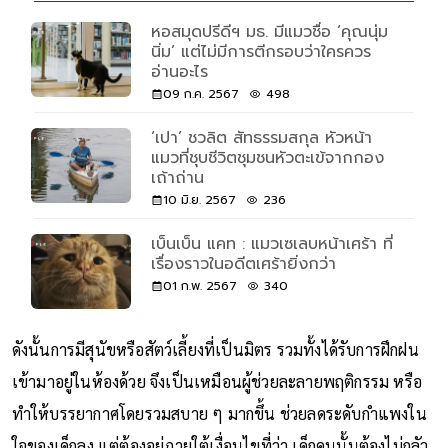
หอสมุดปรีดีฯ มธ. มีแมวชื่อ ‘คุณนุ่ม
นิ่ม’ แต่ไม่มีการตีกรอบว่าใครควร
อ่านอะไร
09 ก.ค. 2567
498
‘เปา’ ชวลิต สัทธรรมสกุล หัวหน้า
แมวที่ชุบชีวิตชุมชนหัวตะเข้จากกอง
เถ้าถ่าน
10 มิ.ย. 2567
236
เบ็นเบ็น แคท : แมวเซเลบหน้าเศร้า ที่
เรื่องราวในอดีตเศร้ายิ่งกว่า
01 ก.พ. 2567
340
ดังนั้นการมีสุนัขหรือสัตว์เลี้ยงที่เป็นมิตร รวมทั้งได้รับการฝึกฝน
เข้ามาอยู่ในห้องด้วย จึงเป็นเหมือนผู้ช่วยละลายพฤติกรรม หรือ
ทำให้บรรยากาศโดยรวมสบาย ๆ มากขึ้น ช่วยลดระดับกำแพงใน
ใจของเด็กลง แต่ต้องอยู่ภายใต้เงื่อนไขที่ว่า เด็กคนนั้นต้องไม่กลัว