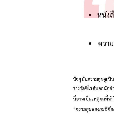
หนังส
ความส
ปัจจุบันความสุขดูเป
รางวัลซีไรต์บอกนักอ่า
นี่อาจเป็นเหตุผลที่
“ความสุขของกะทิคือคว