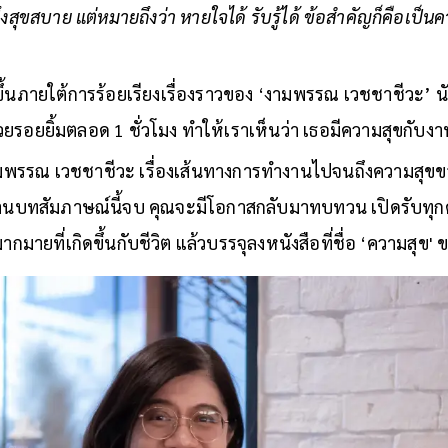
ถึงสุขสบาย แต่หมายถึงว่า หายใจได้ รับรู้ได้ ข้อสำคัญก็คือเป็น
ขึ้นภายใต้การร้อยเรียงเรื่องราวของ ‘งามพรรณ เวชชาชีวะ’ 
้วยรอยยิ้มตลอด 1 ชั่วโมง ทำให้เราเห็นว่า เธอมีความสุขกับ
มพรรณ เวชชาชีวะ เรื่องเส้นทางการทำงานไปจนถึงความสุขข
ุณอ่านบทสัมภาษณ์นี้จบ คุณจะมีโอกาสกลับมาทบทวน เปิดรับทุก
ากมายที่เกิดขึ้นกับชีวิต แล้วบรรจุลงหนังสือที่ชื่อ ‘ความสุข' 